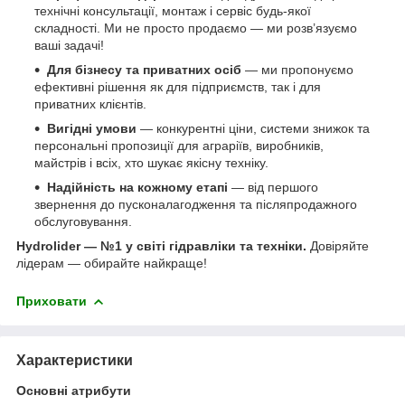
технічні консультації, монтаж і сервіс будь-якої
складності. Ми не просто продаємо — ми розв’язуємо
ваші задачі!
Для бізнесу та приватних осіб
— ми пропонуємо
ефективні рішення як для підприємств, так і для
приватних клієнтів.
Вигідні умови
— конкурентні ціни, системи знижок та
персональні пропозиції для аграріїв, виробників,
майстрів і всіх, хто шукає якісну техніку.
Надійність на кожному етапі
— від першого
звернення до пусконалагодження та післяпродажного
обслуговування.
Hydrolider — №1 у світі гідравліки та техніки.
Довіряйте
лідерам — обирайте найкраще!
Приховати
Характеристики
Основні атрибути