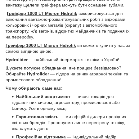
вантажу щелепи грейфера можуть бути оснащені зубами.
Грейфер 1000 LT Micron Hidrolik
використовується для
виконання вантажно-розвантажувальних робіт з відходами
кольорових і чорних металів (скрапу) з автомобільного
транспорту, ж/д вагонів, відкритих майданчиків та подання їх
на переробку.
Грейфер 1000 LT Micron Hidrolik
ви можете купити у нас за
самою вигідною ціною.
Hydrolider
— найбільший гіпермаркет техніки в Україні!
Шукаєте потужне обладнання, яке працює безвідмовно?
Обирайте
Hydrolider
— лідера на ринку аграрної техніки та
промислового обладнання!
Чому обирають саме нас:
Найбільший асортимент
— тисячі товарів для
гідравлічних систем, агросектору, промисловості або
бізнесу. Усе в одному місці!
Гарантована якість
— ми офіційні дилери провідних
світових брендів. Пропонуємо лише перевірену техніку,
яка служить довго.
Професійна підтримка
— індивідуальний підбір,