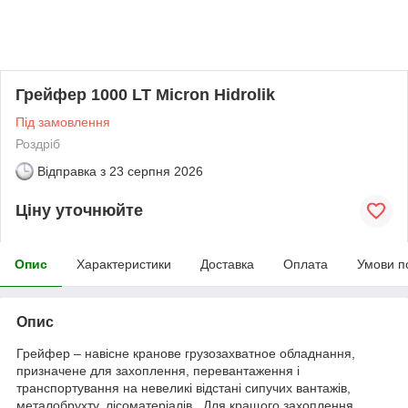
Грейфер 1000 LT Micron Hidrolik
Під замовлення
Роздріб
Відправка з
23 серпня 2026
Ціну уточнюйте
Опис
Характеристики
Доставка
Оплата
Умови п
Опис
Грейфер – навісне кранове грузозахватное обладнання,
призначене для захоплення, перевантаження і
транспортування на невеликі відстані сипучих вантажів,
металобрухту, лісоматеріалів . Для кращого захоплення