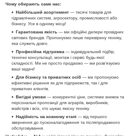
Чому обирають саме нас:
Найбільший асортимент
— тисячі товарів для
гідравлічних систем, агросектору, промисловості або
бізнесу. Усе в одному місці!
Гарантована якість
— ми офіційні дилери провідних
світових брендів. Пропонуємо лише перевірену техніку,
яка служить довго.
Професійна підтримка
— індивідуальний підбір,
технічні консультації, монтаж і сервіс будь-якої
складності. Ми не просто продаємо — ми розв’язуємо
ваші задачі!
Для бізнесу та приватних осіб
— ми пропонуємо
ефективні рішення як для підприємств, так і для
приватних клієнтів.
Вигідні умови
— конкурентні ціни, системи знижок та
персональні пропозиції для аграріїв, виробників,
майстрів і всіх, хто шукає якісну техніку.
Надійність на кожному етапі
— від першого
звернення до пусконалагодження та післяпродажного
обслуговування.