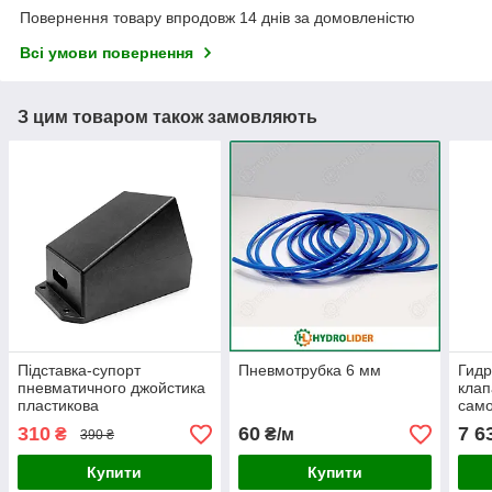
Повернення товару впродовж 14 днів за домовленістю
Всі умови повернення
З цим товаром також замовляють
Підставка-супорт
Пневмотрубка 6 мм
Гид
пневматичного джойстика
клап
пластикова
само
310
60
7 6
₴
₴/м
390 ₴
Купити
Купити