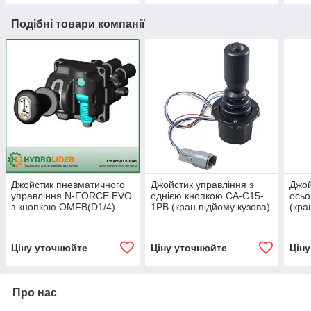
Подібні товари компанії
Джойстик пневматичного
Джойстик управління з
Джой
управління N-FORCE EVO
однією кнопкою CA-C15-
осьо
з кнопкою OMFB(D1/4)
1PB (кран підйому кузова)
(кра
(кран підйому кузова)
Ціну уточнюйте
Ціну уточнюйте
Цін
Про нас