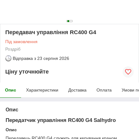
Передавач управління RC400 G4
Під замовлення
Роздріб
Відправка з
23 серпня 2026
Ціну уточнюйте
Опис
Характеристики
Доставка
Оплата
Умови п
Опис
Передатчик управління RC400 G4 Salhydro
Опис
Передавець RC400 G4 служить для керування краном.