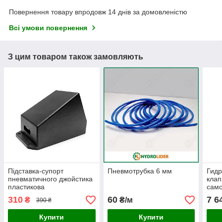
Повернення товару впродовж 14 днів за домовленістю
Всі умови повернення
З цим товаром також замовляють
Підставка-супорт
Пневмотрубка 6 мм
Гид
пневматичного джойстика
клап
пластикова
само
310
60
7 6
₴
₴/м
390 ₴
Купити
Купити