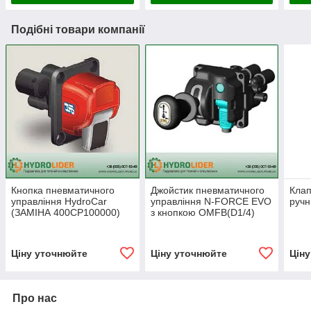
Подібні товари компанії
Кнопка пневматичного
Джойстик пневматичного
Клап
управління HydroCar
управління N-FORCE EVO
ручн
(ЗАМІНА 400CP100000)
з кнопкою OMFB(D1/4)
(кран підйому кузова)
Ціну уточнюйте
Ціну уточнюйте
Цін
Про нас