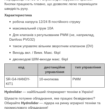
Кнопки працюють плавно, що дозволяє легко переміщати
швидкість руху.
Характеристика
робоча напруга 12/24 В постійного струму
максимальний струм 10А
Для клапанів з регульованим PWM (не, наприклад,
Danfoss PVG32)
також управляє вільним зворотним клапаном (DV)
Виходь вкл. / Вимк. Макс. 6kpl
двохмодові ШІМ-виходи макс. 6kpl
код
дистанційне
тип управління
управління
SR-G4-HANDY-
10-кнопкова
PWM
KIT1
Hydrolider
— найбільший гіпермаркет техніки в Україні!
Шукаєте потужне обладнання, яке працює безвідмовно?
Обирайте
Hydrolider
— лідера на ринку аграрної техніки та
промислового обладнання!