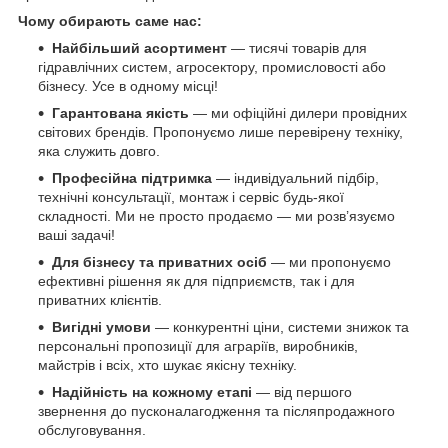
Чому обирають саме нас:
Найбільший асортимент
— тисячі товарів для
гідравлічних систем, агросектору, промисловості або
бізнесу. Усе в одному місці!
Гарантована якість
— ми офіційні дилери провідних
світових брендів. Пропонуємо лише перевірену техніку,
яка служить довго.
Професійна підтримка
— індивідуальний підбір,
технічні консультації, монтаж і сервіс будь-якої
складності. Ми не просто продаємо — ми розв’язуємо
ваші задачі!
Для бізнесу та приватних осіб
— ми пропонуємо
ефективні рішення як для підприємств, так і для
приватних клієнтів.
Вигідні умови
— конкурентні ціни, системи знижок та
персональні пропозиції для аграріїв, виробників,
майстрів і всіх, хто шукає якісну техніку.
Надійність на кожному етапі
— від першого
звернення до пусконалагодження та післяпродажного
обслуговування.