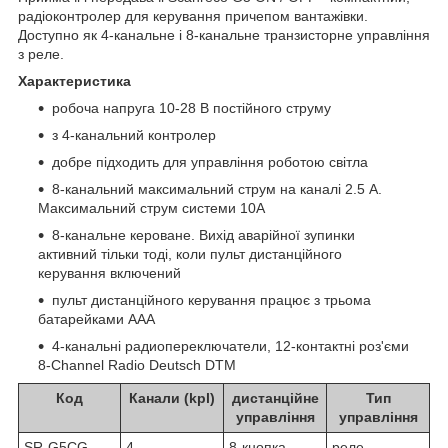
радіоконтролер для керування причепом вантажівки.
Доступно як 4-канальне і 8-канальне транзисторне управління
з реле.
Характеристика
робоча напруга 10-28 В постійного струму
з 4-канальний контролер
добре підходить для управління роботою світла
8-канальний максимальний струм на каналі 2.5 A.
Максимальний струм системи 10A
8-канальне кероване. Вихід аварійної зупинки
активний тільки тоді, коли пульт дистанційного
керування включений
пульт дистанційного керування працює з трьома
батарейками ААА
4-канальні радиопереключатели, 12-контактні роз'єми
8-Channel Radio Deutsch DTM
Код
Канали (kpl)
дистанційне
Тип
управління
управління
SR-G5CG-
4
8-кнопка
реле