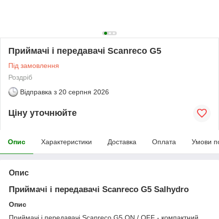
Приймачі і передавачі Scanreco G5
Під замовлення
Роздріб
Відправка з
20 серпня 2026
Ціну уточнюйте
Опис
Характеристики
Доставка
Оплата
Умови п
Опис
Приймачі і передавачі Scanreco G5 Salhydro
Опис
Приймачі і передавачі Scanreco G5 ON / OFF - компактний,