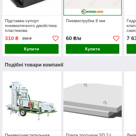
Підставка-супорт
Пневмотрубка 6 мм
Гид
пневматичного джойстика
клап
пластикова
само
310
60
7 6
₴
₴/м
390 ₴
Купити
Купити
Подібні товари компанії
Пневмоочистительная
Плити тротуарні 5П.7-І
Ліні