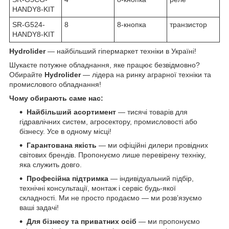
HANDY8-KIT
SR-G524-
8
8-кнопка
транзистор
HANDY8-KIT
Hydrolider
— найбільший гіпермаркет техніки в Україні!
Шукаєте потужне обладнання, яке працює безвідмовно?
Обирайте
Hydrolider
— лідера на ринку аграрної техніки та
промислового обладнання!
Чому обирають саме нас:
Найбільший асортимент
— тисячі товарів для
гідравлічних систем, агросектору, промисловості або
бізнесу. Усе в одному місці!
Гарантована якість
— ми офіційні дилери провідних
світових брендів. Пропонуємо лише перевірену техніку,
яка служить довго.
Професійна підтримка
— індивідуальний підбір,
технічні консультації, монтаж і сервіс будь-якої
складності. Ми не просто продаємо — ми розв’язуємо
ваші задачі!
Для бізнесу та приватних осіб
— ми пропонуємо