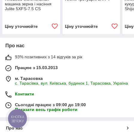
машина зерна і насіння
куку
Julite 5XFS-7.5 CS
Shij
(подвійна очищення)
Mach
40Z/
Ціну уточнюйте
Ціну уточнюйте
Цін
Про нас
93% позитивних з 14 відгуків за рік
Працює з 15.03.2013
м. Тарасовка
с. Тарасівка, вул. Київська, будинок 1, Тарасовка, Україна
Контакти
Сьогодні працює з 09:00 до 19:00
Показати весь графік роботи
КНОПКА
ЗВ'ЯЗКУ
Про нас