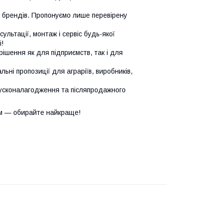
х брендів. Пропонуємо лише перевірену
сультації, монтаж і сервіс будь-якої
!
ішення як для підприємств, так і для
ьні пропозиції для аграріїв, виробників,
усконалагодження та післяпродажного
м — обирайте найкраще!