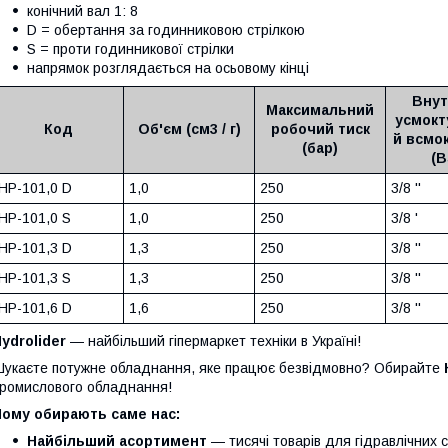
конічний вал 1: 8
D = обертання за годинниковою стрілкою
S = проти годинникової стрілки
напрямок розглядається на осьовому кінці
Внут
Максимальний
усмокт
Код
Об'єм (см3 / г)
робочий тиск
й всмо
(бар)
(B
HP-101,0 D
1,0
250
3/8 ''
HP-101,0 S
1,0
250
3/8 '
HP-101,3 D
1,3
250
3/8 ''
HP-101,3 S
1,3
250
3/8 ''
HP-101,6 D
1,6
250
3/8 ''
ydrolider
— найбільший гіпермаркет техніки в Україні!
укаєте потужне обладнання, яке працює безвідмовно? Обирайте
ромислового обладнання!
Чому обирають саме нас:
Найбільший асортимент
— тисячі товарів для гідравлічних 