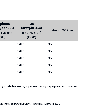
рішнє
Тиск
увальни
внутрішньої
Макс. Об / хв
ктування
циркуляції
SP)
(BSP)
3/8 ''
3500
3/8 '
3500
3/8 ''
3500
3/8 ''
3500
3/8 ''
3500
Hydrolider
— лідера на ринку аграрної техніки та
систем, агросектору, промисловості або