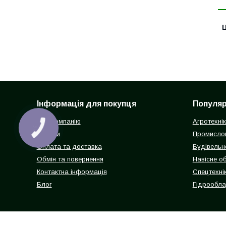
Ц
Інформація для покупця
Популярн
Про компанію
Агротехні
КНОПКА
ЗВ'ЯЗКУ
Відгуки
Промисло
Оплата та доставка
Будівельн
Обмін та повернення
Навісне о
Контактна інформація
Спецтехнік
Блог
Гідрообл