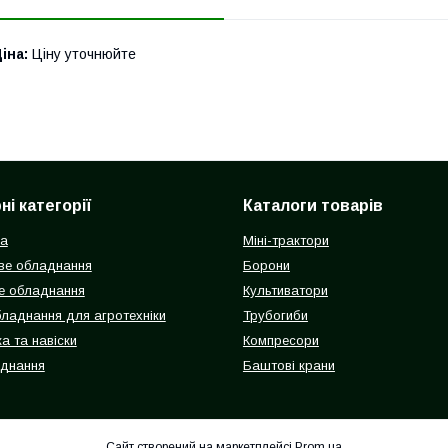
іна:
Ціну уточнюйте
і категорії
Каталоги товарів
ка
Міні-трактори
ве обладнання
Борони
е обладнання
Культиватори
бладнання для агротехніки
Трубогиби
а та навіски
Компресори
аднання
Баштові крани
Сайт створений на маркетплейсі
Prom.ua