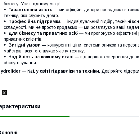
бізнесу. Усе в одному місці!
Гарантована якість
— ми офіційні дилери провідних світови
техніку, яка служить довго.
Професійна підтримка
— індивідуальний підбір, технічні кон
складності. Ми не просто продаємо — ми розв’язуємо ваші задачі
Для бізнесу та приватних осіб
— ми пропонуємо ефективні р
приватних клієнтів.
Вигідні умови
— конкурентні ціни, системи знижок та персонал
майстрів і всіх, хто шукає якісну техніку.
Надійність на кожному етапі
— від першого звернення до п
обслуговування.
ydrolider — №1 у світі гідравліки та техніки.
Довіряйте лідера
арактеристики
Основні