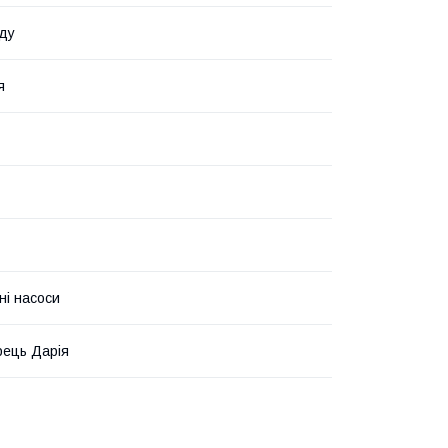
ду
я
ні насоси
ець Дарія