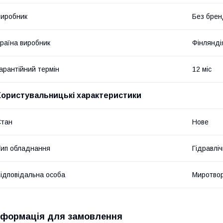
иробник
Без брен
раїна виробник
Фінлянді
арантійний термін
12 міс
Користувальницькі характеристики
Стан
Нове
ип обладнання
Гідравліч
ідповідальна особа
Миротвор
нформація для замовлення