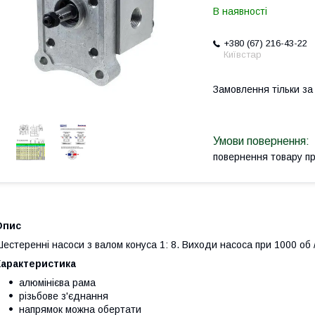
В наявності
+380 (67) 216-43-22
Київстар
Замовлення тільки з
повернення товару п
Опис
естеренні насоси з валом конуса 1: 8. Виходи насоса при 1000 об / хв
Характеристика
алюмінієва рама
різьбове з'єднання
напрямок можна обертати