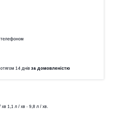
а телефоном
ротягом 14 днів
за домовленістю
 1,1 л / хв - 9,8 л / хв.