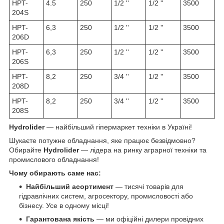
HPT-
4.5
250
1/2 ''
1/2 ''
3500
204S
HPT-
6,3
250
1/2 ''
1/2 ''
3500
206D
HPT-
6,3
250
1/2 ''
1/2 ''
3500
206S
HPT-
8,2
250
3/4 ''
1/2 ''
3500
208D
HPT-
8,2
250
3/4 ''
1/2 ''
3500
208S
Hydrolider
— найбільший гіпермаркет техніки в Україні!
Шукаєте потужне обладнання, яке працює безвідмовно?
Обирайте
Hydrolider
— лідера на ринку аграрної техніки та
промислового обладнання!
Чому обирають саме нас:
Найбільший асортимент
— тисячі товарів для
гідравлічних систем, агросектору, промисловості або
бізнесу. Усе в одному місці!
Гарантована якість
— ми офіційні дилери провідних