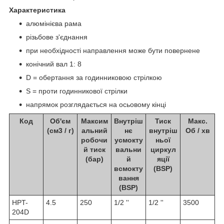
Характеристика
алюмінієва рама
різьбове з'єднання
при необхідності направлення може бути повернене
конічний вал 1: 8
D = обертання за годинниковою стрілкою
S = проти годинникової стрілки
напрямок розглядається на осьовому кінці
Код
Об'єм
Максим
Внутріш
Тиск
Макс.
(см3 / г)
альний
нє
внутріш
Об / хв
робочи
усмокту
ньої
й тиск
вальни
циркул
(бар)
й
яції
всмокту
(BSP)
вання
(BSP)
HPT-
4.5
250
1/2 ''
1/2 ''
3500
204D