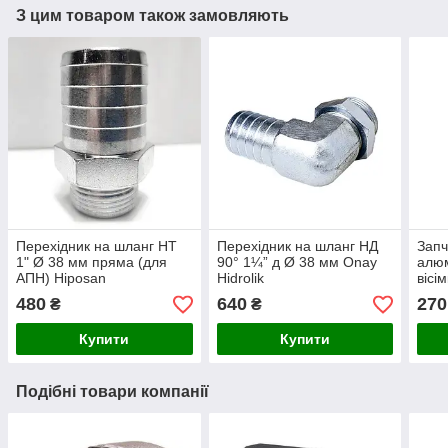
З цим товаром також замовляють
Перехідник на шланг НТ
Перехідник на шланг НД
Запч
1" Ø 38 мм пряма (для
90° 1¼” д Ø 38 мм Onay
алюм
АПН) Hiposan
Hidrolik
вісі
Maki
480
640
270
₴
₴
Купити
Купити
Подібні товари компанії