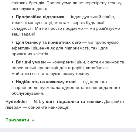
світових брендів. Пропонуємо лише перевірену техніку,
яка служить довго.
Професійна підтримка
— індивідуальний підбір,
технічні консультації, монтаж і сервіс будь-якої
складності. Ми не просто продаємо — ми розв’язуємо
ваші задачі!
Для бізнесу та приватних осіб
— ми пропонуємо
ефективні рішення як для підприємств, так і для
приватних клієнтів.
Вигідні умови
— конкурентні ціни, системи знижок та
персональні пропозиції для аграріїв, виробників,
майстрів і всіх, хто шукає якісну техніку.
Надійність на кожному етапі
— від першого
звернення до пусконалагодження та післяпродажного
обслуговування.
Hydrolider — №1 у світі гідравліки та техніки.
Довіряйте
лідерам — обирайте найкраще!
Приховати