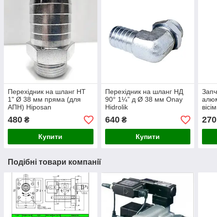
Перехідник на шланг НТ
Перехідник на шланг НД
Запч
1" Ø 38 мм пряма (для
90° 1¼” д Ø 38 мм Onay
алюм
АПН) Hiposan
Hidrolik
вісі
Maki
480
640
270
₴
₴
Купити
Купити
Подібні товари компанії