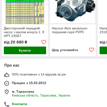
Двосторонній передній
Насоси Atos аксіально-
Напі
насос з валом конуса 1: 8
поршневі серії PVPC
2X1
HPT-2X067
20 680
від
₴
від
Ціну уточнюйте
Купити
Про нас
93% позитивних з 14 відгуків за рік
Працює з 15.03.2013
м. Тарасовка
Київська область, Тарасовка, Україна
Контакти