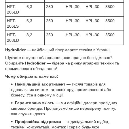
HPT-
6,3
250
HPL-30
HPL-30
3500
206LD
HPT-
6,3
250
HPL-30
HPL-30
3500
206LS
HPT-
8,2
250
HPL-30
HPL-30
3500
208LD
Hydrolider
— найбільший гіпермаркет техніки в Україні!
Шукаєте потужне обладнання, яке працює безвідмовно?
Обирайте
Hydrolider
— лідера на ринку аграрної техніки та
промислового обладнання!
Чому обирають саме нас:
Найбільший асортимент
— тисячі товарів для
гідравлічних систем, агросектору, промисловості або
бізнесу. Усе в одному місці!
Гарантована якість
— ми офіційні дилери провідних
світових брендів. Пропонуємо лише перевірену техніку,
яка служить довго.
Професійна підтримка
— індивідуальний підбір,
технічні консультації, монтаж і сервіс будь-якої