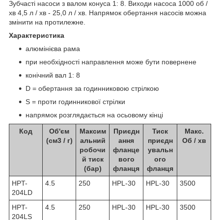
Зубчасті насоси з валом конуса 1: 8. Виходи насоса 1000 об /
хв 4,5 л / хв - 25,0 л / хв. Напрямок обертання насосів можна
змінити на протилежне.
Характеристика
алюмінієва рама
при необхідності направлення може бути повернене
конічний вал 1: 8
D = обертання за годинниковою стрілкою
S = проти годинникової стрілки
напрямок розглядається на осьовому кінці
Код
Об'єм
Максим
Приєдн
Тиск
Макс.
(см3 / г)
альний
ання
приєдн
Об / хв
робочи
фланце
увальн
й тиск
вого
ого
(бар)
фланця
фланця
HPT-
4.5
250
HPL-30
HPL-30
3500
204LD
HPT-
4.5
250
HPL-30
HPL-30
3500
204LS