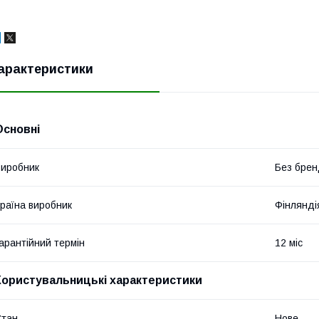
арактеристики
Основні
иробник
Без брен
раїна виробник
Фінлянді
арантійний термін
12 міс
Користувальницькі характеристики
Стан
Нове