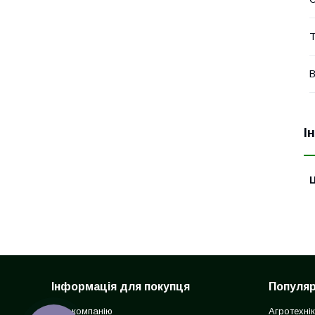
Т
В
І
Ц
Інформація для покупця
Популярн
Про компанію
Агротехні