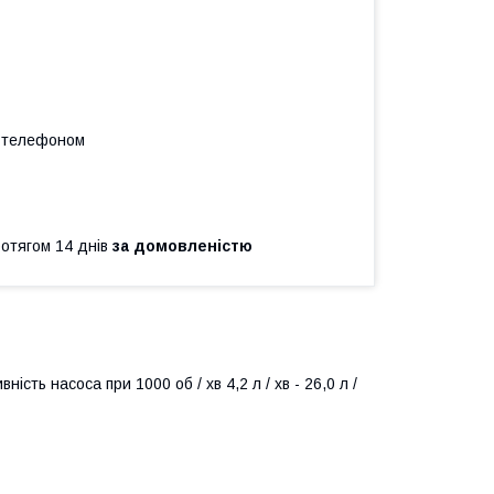
а телефоном
ротягом 14 днів
за домовленістю
ть насоса при 1000 об / хв 4,2 л / хв - 26,0 л /