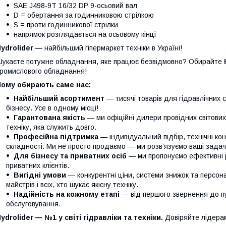
SAE J498-9T 16/32 DP 9-осьовий вал
D = обертання за годинниковою стрілкою
S = проти годинникової стрілки
напрямок розглядається на осьовому кінці
ydrolider
— найбільший гіпермаркет техніки в Україні!
укаєте потужне обладнання, яке працює безвідмовно? Обирайте
ромислового обладнання!
Чому обирають саме нас:
Найбільший асортимент
— тисячі товарів для гідравлічних 
бізнесу. Усе в одному місці!
Гарантована якість
— ми офіційні дилери провідних світови
техніку, яка служить довго.
Професійна підтримка
— індивідуальний підбір, технічні кон
складності. Ми не просто продаємо — ми розв’язуємо ваші задачі
Для бізнесу та приватних осіб
— ми пропонуємо ефективні р
приватних клієнтів.
Вигідні умови
— конкурентні ціни, системи знижок та персонал
майстрів і всіх, хто шукає якісну техніку.
Надійність на кожному етапі
— від першого звернення до п
обслуговування.
ydrolider — №1 у світі гідравліки та техніки.
Довіряйте лідера