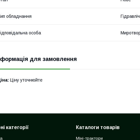
ип обладнання
Гідравліч
ідповідальна особа
Миротвор
нформація для замовлення
іна:
Ціну уточнюйте
і категорії
Каталоги товарів
ка
Міні-трактори