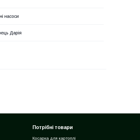
ні насоси
ець Дарія
Потрібні товари
Косарка для картоплі