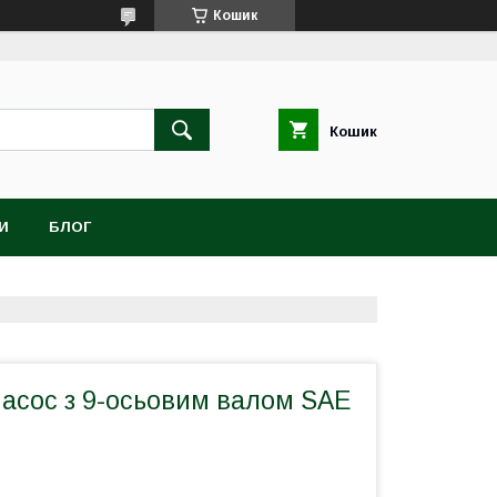
Кошик
Кошик
И
БЛОГ
асос з 9-осьовим валом SAE