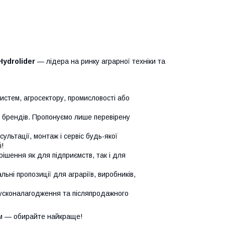
Hydrolider
— лідера на ринку аграрної техніки та
систем, агросектору, промисловості або
х брендів. Пропонуємо лише перевірену
сультації, монтаж і сервіс будь-якої
!
ішення як для підприємств, так і для
ьні пропозиції для аграріїв, виробників,
усконалагодження та післяпродажного
м — обирайте найкраще!