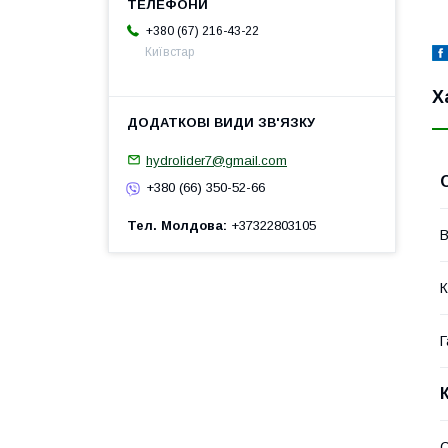
+380 (67) 216-43-22
Київстар
Х
hydrolider7@gmail.com
+380 (66) 350-52-66
Тел. Молдова
+37322803105
В
К
Г