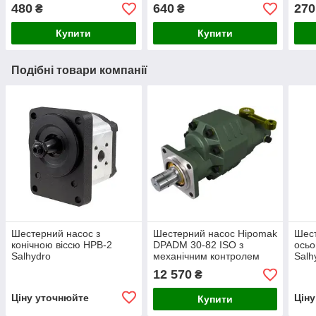
Maki
480
640
270
₴
₴
Купити
Купити
Подібні товари компанії
Шестерний насос з
Шестерний насос Hipomak
Шест
конічною віссю HPB-2
DPADM 30-82 ISO з
осьо
Salhydro
механічним контролем
Salh
12 570
₴
Ціну уточнюйте
Цін
Купити