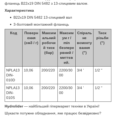
фланець B22x19 DIN 5482 з 13-спицевим валом.
Характеристика
B22x19 DIN 5482 13-спицевий вал
3-болтовий монтажний фланець
Код
Поверн
Максим
Максим
Спіраль
Тиск
ення
альний
ум r /
не
різьби
(см3 / г)
робочи
min
всмокту
(")
й тиск
безпере
вання
(бар)
рвний /
(")
миттєв
ий.
NPLA13
10,06
200/220
2200/30
3/4 '
1/2 "
DIN-
00
010D
NPLA13
10,06
200/220
2200/30
3/4 '
1/2 "
DIN-
00
010S
Hydrolider
— найбільший гіпермаркет техніки в Україні!
Шукаєте потужне обладнання, яке працює безвідмовно?