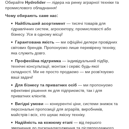
Обирайте
Hydrolider
— лідера на ринку аграрної техніки та
промислового обладнання!
Чому обирають саме нас:
Найбільший асортимент
— тисячі товарів для
гідравлічних систем, агросектору, промисловості або
бізнесу. Усе в одному місці!
Гарантована якість
— ми офіційні дилери провідних
світових брендів. Пропонуємо лише перевірену техніку,
яка служить довго.
Професійна підтримка
— індивідуальний підбір,
технічні консультації, монтаж і сервіс будь-якої
складності. Ми не просто продаємо — ми розв’язуємо
ваші задачі!
Для бізнесу та приватних осіб
— ми пропонуємо
ефективні рішення як для підприємств, так і для
приватних клієнтів.
Вигідні умови
— конкурентні ціни, системи знижок та
персональні пропозиції для аграріїв, виробників,
майстрів і всіх, хто шукає якісну техніку.
Надійність на кожному етапі
— від першого
звернення до пусконалагодження та післяпродажного