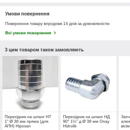
Умови повернення
Повернення товару впродовж 14 днів за домовленістю
Всі умови повернення
З цим товаром також замовляють
Перехідник на шланг НТ
Перехідник на шланг НД
Запч
1" Ø 38 мм пряма (для
90° 1¼” д Ø 38 мм Onay
алюм
АПН) Hiposan
Hidrolik
вісі