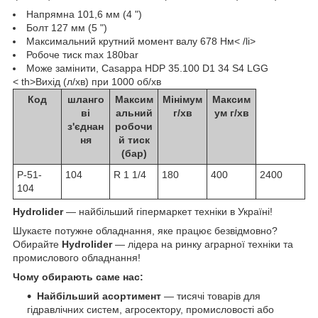
Напрямна 101,6 мм (4 ")
Болт 127 мм (5 ")
Максимальний крутний момент валу 678 Нм< /li>
Робоче тиск max 180bar
Може замінити, Casappa HDP 35.100 D1 34 S4 LGG
< th>Вихід (л/хв) при 1000 об/хв
Код
шланго
Максим
Мінімум
Максим
ві
альний
г/хв
ум г/хв
з'єднан
робочи
ня
й тиск
(бар)
Р-51-
104
R 1 1/4
180
400
2400
104
Hydrolider
— найбільший гіпермаркет техніки в Україні!
Шукаєте потужне обладнання, яке працює безвідмовно?
Обирайте
Hydrolider
— лідера на ринку аграрної техніки та
промислового обладнання!
Чому обирають саме нас:
Найбільший асортимент
— тисячі товарів для
гідравлічних систем, агросектору, промисловості або