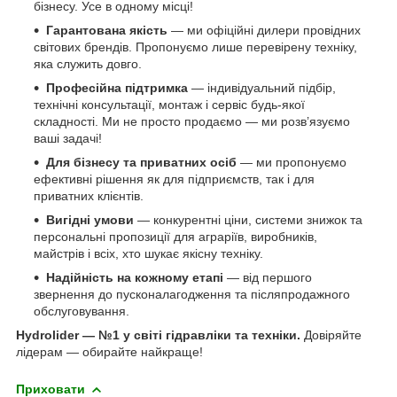
бізнесу. Усе в одному місці!
Гарантована якість
— ми офіційні дилери провідних
світових брендів. Пропонуємо лише перевірену техніку,
яка служить довго.
Професійна підтримка
— індивідуальний підбір,
технічні консультації, монтаж і сервіс будь-якої
складності. Ми не просто продаємо — ми розв’язуємо
ваші задачі!
Для бізнесу та приватних осіб
— ми пропонуємо
ефективні рішення як для підприємств, так і для
приватних клієнтів.
Вигідні умови
— конкурентні ціни, системи знижок та
персональні пропозиції для аграріїв, виробників,
майстрів і всіх, хто шукає якісну техніку.
Надійність на кожному етапі
— від першого
звернення до пусконалагодження та післяпродажного
обслуговування.
Hydrolider — №1 у світі гідравліки та техніки.
Довіряйте
лідерам — обирайте найкраще!
Приховати