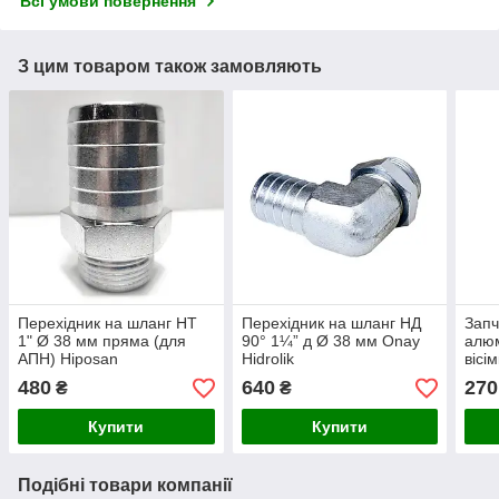
Всі умови повернення
З цим товаром також замовляють
Перехідник на шланг НТ
Перехідник на шланг НД
Запч
1" Ø 38 мм пряма (для
90° 1¼” д Ø 38 мм Onay
алюм
АПН) Hiposan
Hidrolik
вісі
Maki
480
640
270
₴
₴
Купити
Купити
Подібні товари компанії