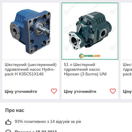
Шестерний (шестеренний)
51 л Шестерний
Шест
гідравлічний насос Hydro-
гідравлічний насос
гідр
pack H K35C51X146
Hiposan (3 Болта) UNI
pack
(L;R
Ціну уточнюйте
Ціну уточнюйте
Цін
Про нас
93% позитивних з 14 відгуків за рік