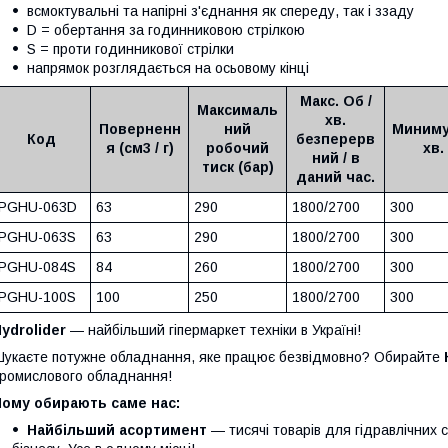
всмоктувальні та напірні з'єднання як спереду, так і ззаду
D = обертання за годинниковою стрілкою
S = проти годинникової стрілки
напрямок розглядається на осьовому кінці
Макс. Об /
Максималь
хв.
Поверненн
ний
Миниму
Код
безперерв
я (см3 / г)
робочий
хв.
ний / в
тиск (бар)
даний час.
PGHU-063D
63
290
1800/2700
300
PGHU-063S
63
290
1800/2700
300
PGHU-084S
84
260
1800/2700
300
PGHU-100S
100
250
1800/2700
300
ydrolider
— найбільший гіпермаркет техніки в Україні!
укаєте потужне обладнання, яке працює безвідмовно? Обирайте
ромислового обладнання!
Чому обирають саме нас:
Найбільший асортимент
— тисячі товарів для гідравлічних 