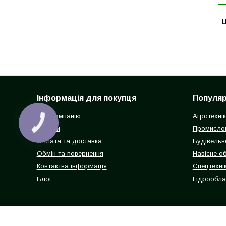
Ц
Інформація для покупця
Популярн
Про компанію
Агротехні
КНОПКА
ЗВ'ЯЗКУ
Відгуки
Промисло
Оплата та доставка
Будівельн
Обмін та повернення
Навісне о
Контактна інформація
Спецтехнік
Блог
Гідрообл