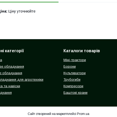
іна:
Ціну уточнюйте
і категорії
Каталоги товарів
ка
Міні-трактори
ве обладнання
Борони
е обладнання
Культиватори
бладнання для агротехніки
Трубогиби
а та навіски
Компресори
аднання
Баштові крани
Сайт створений на маркетплейсі
Prom.ua