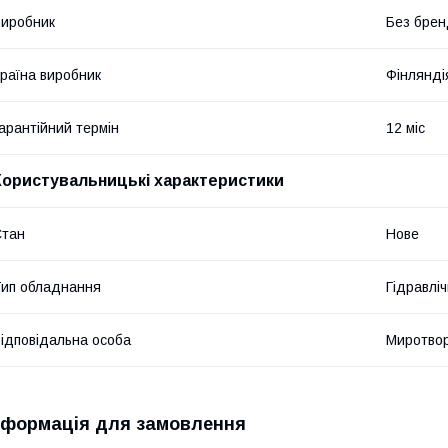
иробник
Без брен
раїна виробник
Фінлянді
арантійний термін
12 міс
Користувальницькі характеристики
Стан
Нове
ип обладнання
Гідравліч
ідповідальна особа
Миротвор
нформація для замовлення