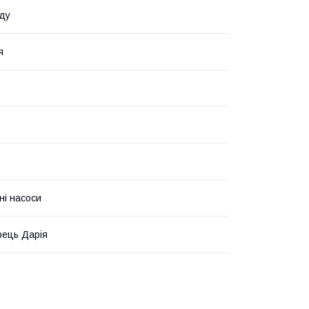
ду
я
ні насоси
ець Дарія