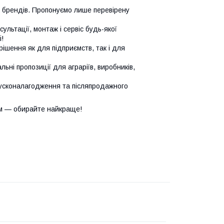
х брендів. Пропонуємо лише перевірену
сультації, монтаж і сервіс будь-якої
!
ішення як для підприємств, так і для
ьні пропозиції для аграріїв, виробників,
усконалагодження та післяпродажного
м — обирайте найкраще!