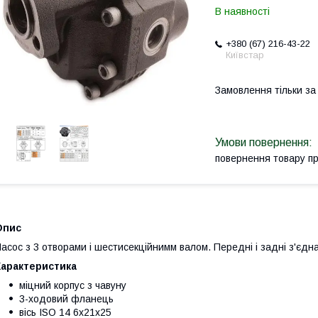
В наявності
+380 (67) 216-43-22
Київстар
Замовлення тільки з
повернення товару п
Опис
асос з 3 отворами і шестисекційнимм валом. Передні і задні з'єдн
Характеристика
міцний корпус з чавуну
3-ходовий фланець
вісь ISO 14 6x21x25