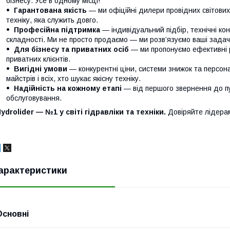
бізнесу. Усе в одному місці!
Гарантована якість
— ми офіційні дилери провідних світови
техніку, яка служить довго.
Професійна підтримка
— індивідуальний підбір, технічні кон
складності. Ми не просто продаємо — ми розв’язуємо ваші задачі
Для бізнесу та приватних осіб
— ми пропонуємо ефективні р
приватних клієнтів.
Вигідні умови
— конкурентні ціни, системи знижок та персонал
майстрів і всіх, хто шукає якісну техніку.
Надійність на кожному етапі
— від першого звернення до п
обслуговування.
ydrolider — №1 у світі гідравліки та техніки.
Довіряйте лідера
арактеристики
Основні