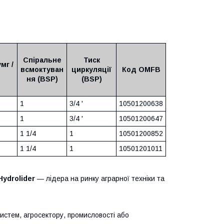
Спіральне
Тиск
мг /
всмоктуван
циркуляції
Код OMFB
ня (BSP)
(BSP)
1
3/4 '
10501200638
1
3/4 '
10501200647
1 1/4
1
10501200852
1 1/4
1
10501201011
Hydrolider
— лідера на ринку аграрної техніки та
систем, агросектору, промисловості або