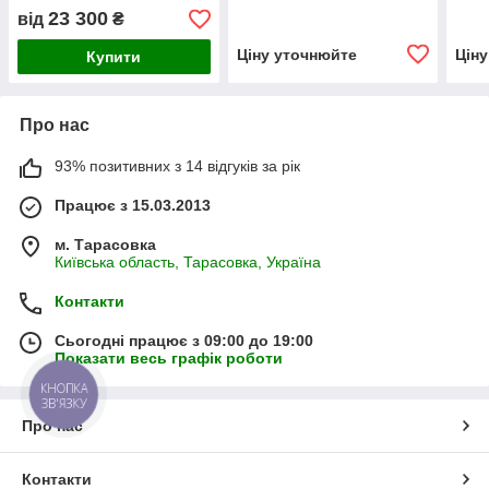
Binotto Італія з похилим
Італ
23 300
від
₴
блоком PMP#B5DI
Ціну уточнюйте
Цін
Купити
Про нас
93% позитивних з 14 відгуків за рік
Працює з 15.03.2013
м. Тарасовка
Київська область, Тарасовка, Україна
Контакти
Сьогодні працює з 09:00 до 19:00
Показати весь графік роботи
КНОПКА
ЗВ'ЯЗКУ
Про нас
Контакти