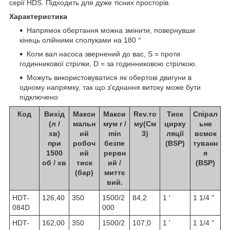
серії HDS. Підходить для дуже тісних просторів.
Характеристика
Напрямок обертання можна змінити, повернувши
кінець олійними сполуками на 180 °
Коли вал насоса звернений до вас, S = проти
годинникової стрілки, D = за годинниковою стрілкою.
Можуть використовуватися як обертові двигуни в
одному напрямку, так що з'єднання витоку може бути
підключено
Код
Вихід
Макси
Макси
Rev.то
Тиск
Спірал
(л /
мальн
мум r /
му(См
цирку
ьне
хв)
ий
min
3)
ляції
всмок
при
робоч
безпе
(BSP)
туванн
1500
ий
рервн
я
об / хв
тиск
ий /
(BSP)
(бар)
миттє
вий.
HDT-
126,40
350
1500/2
84,2
1 '
1 1/4 "
084D
000
HDT-
162,00
350
1500/2
107,0
1 '
1 1/4 "