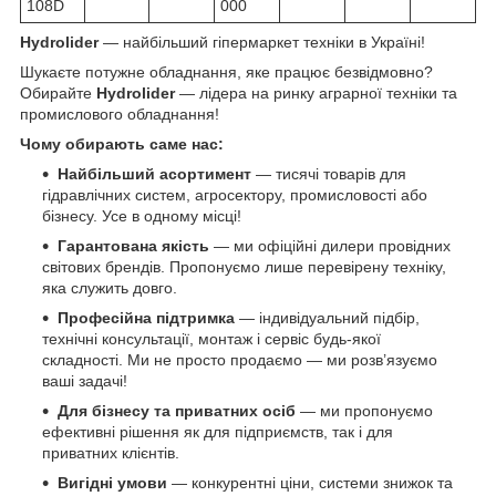
108D
000
Hydrolider
— найбільший гіпермаркет техніки в Україні!
Шукаєте потужне обладнання, яке працює безвідмовно?
Обирайте
Hydrolider
— лідера на ринку аграрної техніки та
промислового обладнання!
Чому обирають саме нас:
Найбільший асортимент
— тисячі товарів для
гідравлічних систем, агросектору, промисловості або
бізнесу. Усе в одному місці!
Гарантована якість
— ми офіційні дилери провідних
світових брендів. Пропонуємо лише перевірену техніку,
яка служить довго.
Професійна підтримка
— індивідуальний підбір,
технічні консультації, монтаж і сервіс будь-якої
складності. Ми не просто продаємо — ми розв’язуємо
ваші задачі!
Для бізнесу та приватних осіб
— ми пропонуємо
ефективні рішення як для підприємств, так і для
приватних клієнтів.
Вигідні умови
— конкурентні ціни, системи знижок та