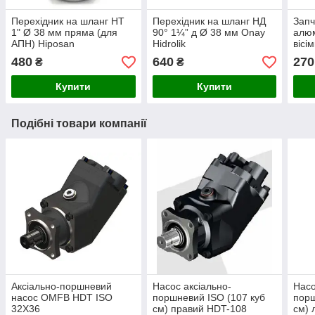
Перехідник на шланг НТ
Перехідник на шланг НД
Запч
1" Ø 38 мм пряма (для
90° 1¼” д Ø 38 мм Onay
алюм
АПН) Hiposan
Hidrolik
вісі
Maki
480
640
270
₴
₴
Купити
Купити
Подібні товари компанії
Аксіально-поршневий
Насос аксіально-
Насо
насос OMFB HDT ISO
поршневий ISO (107 куб
порш
32X36
см) правий HDT-108
см) 