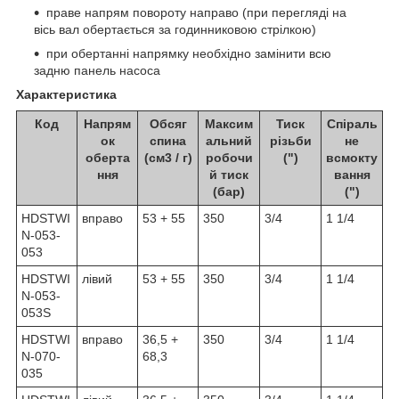
праве напрям повороту направо (при перегляді на
вісь вал обертається за годинниковою стрілкою)
при обертанні напрямку необхідно замінити всю
задню панель насоса
Характеристика
Код
Напрям
Обсяг
Максим
Тиск
Спіраль
ок
спина
альний
різьби
не
оберта
(см3 / г)
робочи
(")
всмокту
ння
й тиск
вання
(бар)
(")
HDSTWI
вправо
53 + 55
350
3/4
1 1/4
N-053-
053
HDSTWI
лівий
53 + 55
350
3/4
1 1/4
N-053-
053S
HDSTWI
вправо
36,5 +
350
3/4
1 1/4
N-070-
68,3
035