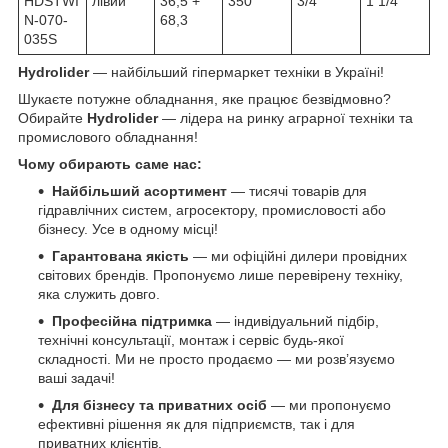
HDSTWI
лівий
36,5 +
350
3/4
1 1/4
N-070-
68,3
035S
Hydrolider
— найбільший гіпермаркет техніки в Україні!
Шукаєте потужне обладнання, яке працює безвідмовно?
Обирайте
Hydrolider
— лідера на ринку аграрної техніки та
промислового обладнання!
Чому обирають саме нас:
Найбільший асортимент
— тисячі товарів для
гідравлічних систем, агросектору, промисловості або
бізнесу. Усе в одному місці!
Гарантована якість
— ми офіційні дилери провідних
світових брендів. Пропонуємо лише перевірену техніку,
яка служить довго.
Професійна підтримка
— індивідуальний підбір,
технічні консультації, монтаж і сервіс будь-якої
складності. Ми не просто продаємо — ми розв’язуємо
ваші задачі!
Для бізнесу та приватних осіб
— ми пропонуємо
ефективні рішення як для підприємств, так і для
приватних клієнтів.