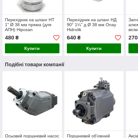
Перехідник на шланг НТ
Перехідник на шланг НД
Запч
1" Ø 38 мм пряма (для
90° 1¼” д Ø 38 мм Onay
алюм
АПН) Hiposan
Hidrolik
вісі
Maki
480
640
270
₴
₴
Купити
Купити
Подібні товари компанії
Осьовий поршневий насос
Поршневий об'ємний
Аксі