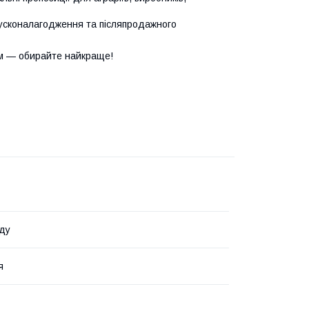
усконалагодження та післяпродажного
м — обирайте найкраще!
ду
я