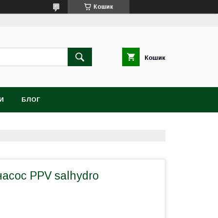
Кошик
Кошик
И
БЛОГ
асос PPV salhydro