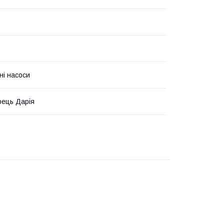
ні насоси
ець Дарія