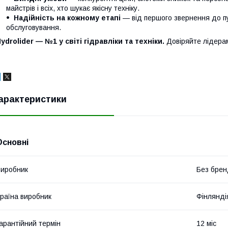
майстрів і всіх, хто шукає якісну техніку.
Надійність на кожному етапі
— від першого звернення до п
обслуговування.
ydrolider — №1 у світі гідравліки та техніки.
Довіряйте лідера
арактеристики
Основні
иробник
Без брен
раїна виробник
Фінлянді
арантійний термін
12 міс