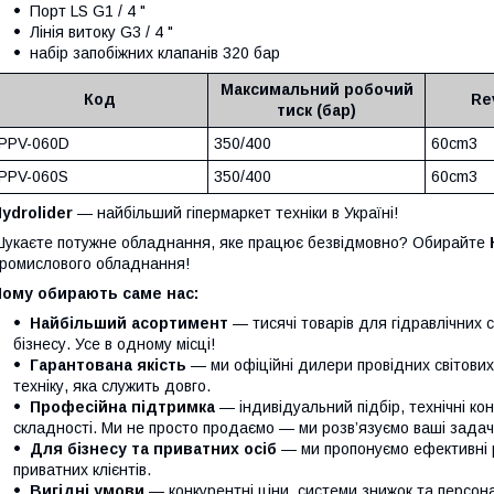
Порт LS G1 / 4 "
Лінія витоку G3 / 4 "
набір запобіжних клапанів 320 бар
Максимальний робочий
Код
Re
тиск (бар)
PPV-060D
350/400
60cm3
PPV-060S
350/400
60cm3
ydrolider
— найбільший гіпермаркет техніки в Україні!
укаєте потужне обладнання, яке працює безвідмовно? Обирайте
ромислового обладнання!
Чому обирають саме нас:
Найбільший асортимент
— тисячі товарів для гідравлічних 
бізнесу. Усе в одному місці!
Гарантована якість
— ми офіційні дилери провідних світови
техніку, яка служить довго.
Професійна підтримка
— індивідуальний підбір, технічні кон
складності. Ми не просто продаємо — ми розв’язуємо ваші задачі
Для бізнесу та приватних осіб
— ми пропонуємо ефективні р
приватних клієнтів.
Вигідні умови
— конкурентні ціни, системи знижок та персонал