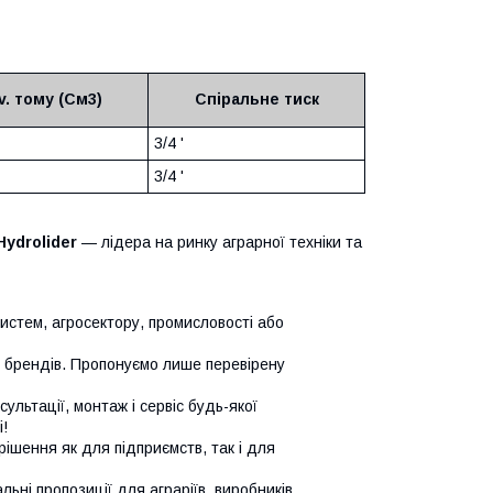
v. тому (См3)
Спіральне тиск
3/4 '
3/4 '
Hydrolider
— лідера на ринку аграрної техніки та
систем, агросектору, промисловості або
х брендів. Пропонуємо лише перевірену
сультації, монтаж і сервіс будь-якої
!
ішення як для підприємств, так і для
ьні пропозиції для аграріїв, виробників,