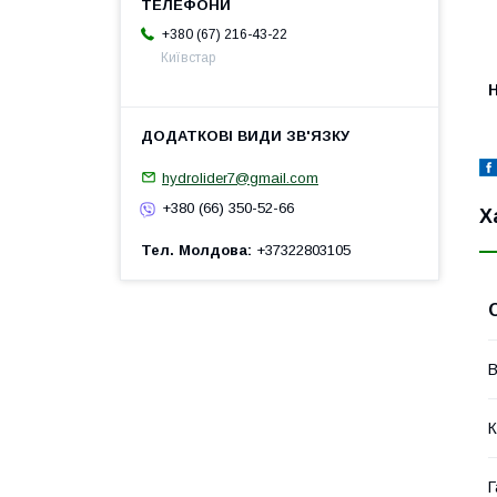
+380 (67) 216-43-22
Київстар
H
hydrolider7@gmail.com
+380 (66) 350-52-66
Х
Тел. Молдова
+37322803105
В
К
Г