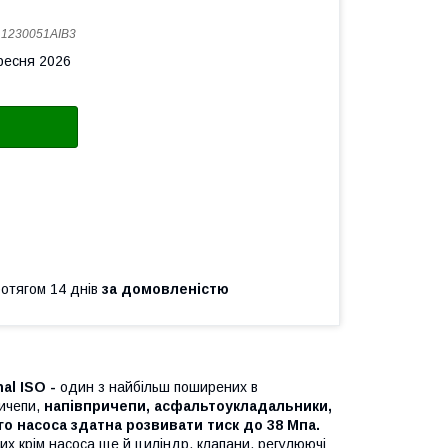
:
1230051AIB3
ересня 2026
ротягом 14 днів
за домовленістю
al ISO -
один з найбільш поширених в
ричепи,
напівпричепи, асфальтоукладальники,
го насоса здатна розвивати тиск до 38 Мпа.
ких крім насоса ще й циліндр, клапани, регулюючі