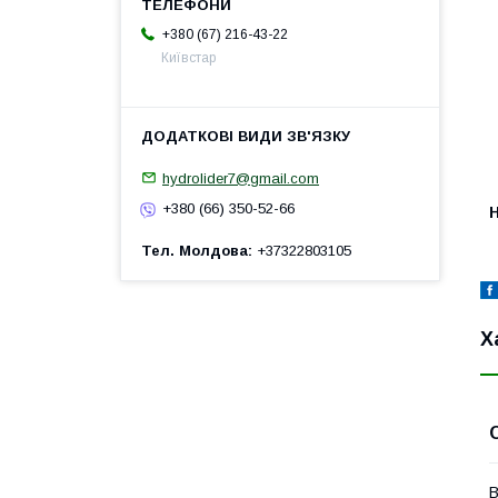
+380 (67) 216-43-22
Київстар
hydrolider7@gmail.com
+380 (66) 350-52-66
H
Тел. Молдова
+37322803105
Х
В