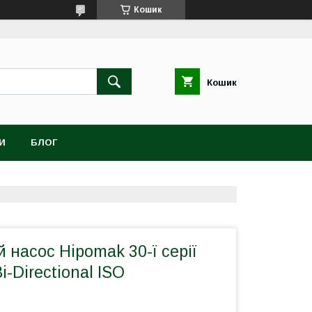
Кошик
Кошик
И
БЛОГ
насос Hipomak 30-ї серії
i-Directional ISO