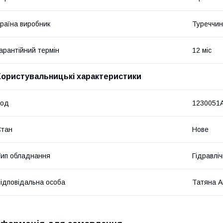
раїна виробник
Туреччи
арантійний термін
12 міс
Користувальницькі характеристики
Код
1230051
Стан
Нове
ип обладнання
Гідравліч
ідповідальна особа
Татяна А