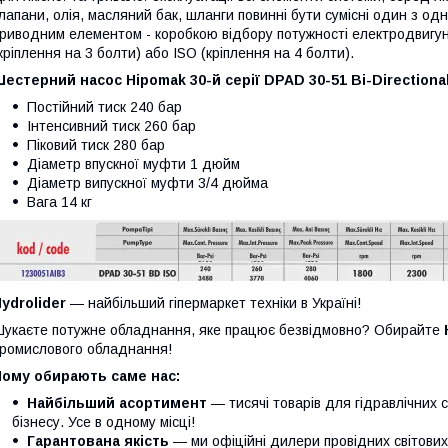
лапани, олія, масляний бак, шланги повинні бути сумісні один з о
риводним елементом - коробкою відбору потужності електродвигуна
кріплення на 3 болти) або ISO (кріплення на 4 болти).
естерний насос Hipomak 30-й серії DPAD 30-51 Bi-Directiona
Постійний тиск 240 бар
Інтенсивний тиск 260 бар
Піковий тиск 280 бар
Діаметр впускної муфти 1 дюйм
Діаметр випускної муфти 3/4 дюйма
Вага 14 кг
ydrolider
— найбільший гіпермаркет техніки в Україні!
укаєте потужне обладнання, яке працює безвідмовно? Обирайте
ромислового обладнання!
Чому обирають саме нас:
Найбільший асортимент
— тисячі товарів для гідравлічних 
бізнесу. Усе в одному місці!
Гарантована якість
— ми офіційні дилери провідних світови