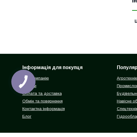
І
Ц
Інформація для покупця
Популярн
Про компанію
Агротехні
Відгуки
Промисло
Оплата та доставка
Будівельн
Обмін та повернення
Навісне о
Контактна інформація
Спецтехнік
Блог
Гідрообл