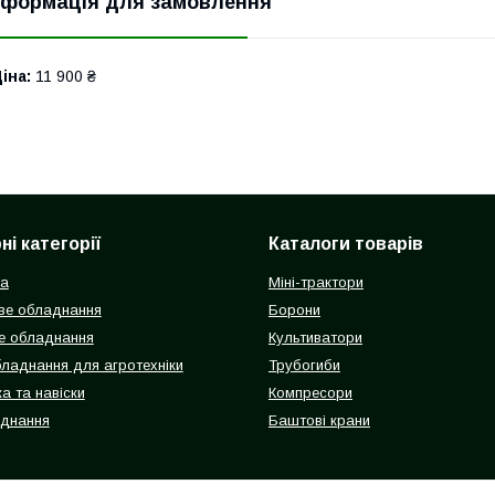
нформація для замовлення
іна:
11 900 ₴
і категорії
Каталоги товарів
ка
Міні-трактори
ве обладнання
Борони
е обладнання
Культиватори
бладнання для агротехніки
Трубогиби
а та навіски
Компресори
аднання
Баштові крани