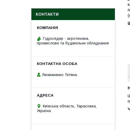
к
п
КОНТАКТИ
(
Ш
Гідролідер - агротехніка,
промислове та будівельне обладнання
Личманенко Тетяна
H
Ш
п
Київська область, Тарасовка,
Україна