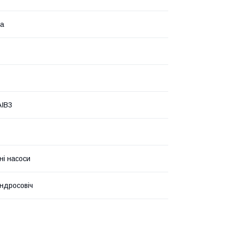
на
AIB3
ні насоси
ндросовіч