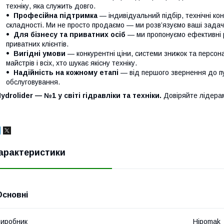
техніку, яка служить довго.
Професійна підтримка
— індивідуальний підбір, технічні кон
складності. Ми не просто продаємо — ми розв’язуємо ваші задачі
Для бізнесу та приватних осіб
— ми пропонуємо ефективні р
приватних клієнтів.
Вигідні умови
— конкурентні ціни, системи знижок та персонал
майстрів і всіх, хто шукає якісну техніку.
Надійність на кожному етапі
— від першого звернення до п
обслуговування.
ydrolider — №1 у світі гідравліки та техніки.
Довіряйте лідера
арактеристики
Основні
иробник
Hipomak