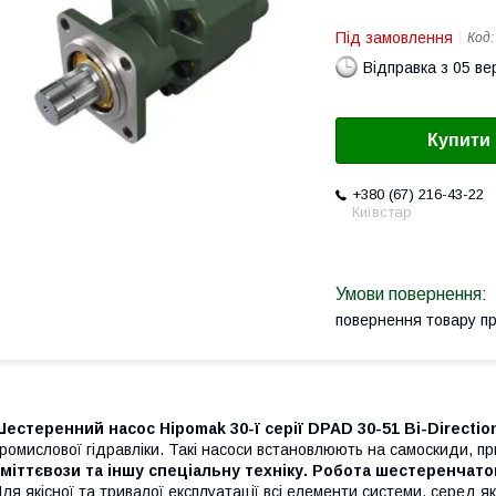
Під замовлення
Код
Відправка з 05 в
Купити
+380 (67) 216-43-22
Київстар
повернення товару п
естеренний насос Hipomak 30-ї серії DPAD 30-51 Bi-Direction
ромислової гідравліки. Такі насоси встановлюють на самоскиди, п
міттєвози та іншу спеціальну техніку. Робота шестеренчато
ля якісної та тривалої експлуатації всі елементи системи, серед я