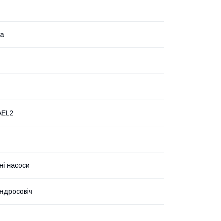
на
AEL2
ні насоси
ндросовіч