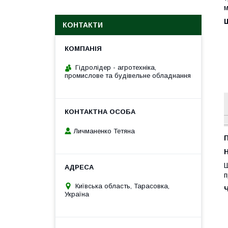
м
КОНТАКТИ
Гідролідер - агротехніка,
промислове та будівельне обладнання
Личманенко Тетяна
H
Ш
п
Київська область, Тарасовка,
Україна