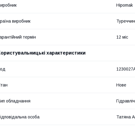
иробник
Hipomak
раїна виробник
Туреччи
арантійний термін
12 міс
Користувальницькі характеристики
Код
1230027
Стан
Нове
ип обладнання
Гідравліч
ідповідальна особа
Татяна А