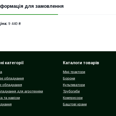
нформація для замовлення
іна:
9 440 ₴
і категорії
Каталоги товарів
ка
Міні-трактори
ве обладнання
Борони
е обладнання
Культиватори
бладнання для агротехніки
Трубогиби
а та навіски
Компресори
аднання
Баштові крани