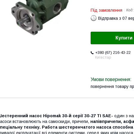
Під замовлення
Код
Відправка з 07 в
Купити
+380 (67) 216-43-22
Київстар
повернення товару п
естеренний насос Hipomak 30-й серії 30-27 TI SAE-
один з най
асоси встановлюють на самоскиди, причепи,
напівпричепи, асфа
пеціальну техніку. Работа шестеренчатого насоса способна
ривалої експлуатації всі елементи системи, серед яких крім насоса