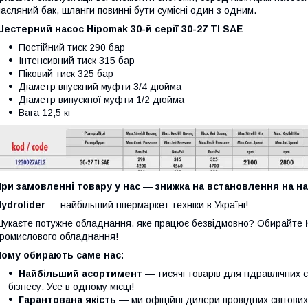
асляний бак, шланги повинні бути сумісні один з одним.
Шестерний насос Hipomak
30-й серії 30-27 TI SAE
Постійний тиск 290 бар
Інтенсивний тиск 315 бар
Піковий тиск 325 бар
Діаметр впускний муфти 3/4 дюйма
Діаметр випускної муфти 1/2 дюйма
Вага 12,5 кг
При замовленні товару у нас ― знижка на встановлення на 
ydrolider
— найбільший гіпермаркет техніки в Україні!
укаєте потужне обладнання, яке працює безвідмовно? Обирайте
ромислового обладнання!
Чому обирають саме нас:
Найбільший асортимент
— тисячі товарів для гідравлічних 
бізнесу. Усе в одному місці!
Гарантована якість
— ми офіційні дилери провідних світови