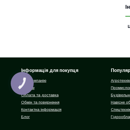
І
Ц
Інформація для покупця
Популярн
Про компанію
Агротехні
КНОПКА
ЗВ'ЯЗКУ
Відгуки
Промисло
Оплата та доставка
Будівельн
Обмін та повернення
Навісне о
Контактна інформація
Спецтехнік
Блог
Гідрообл