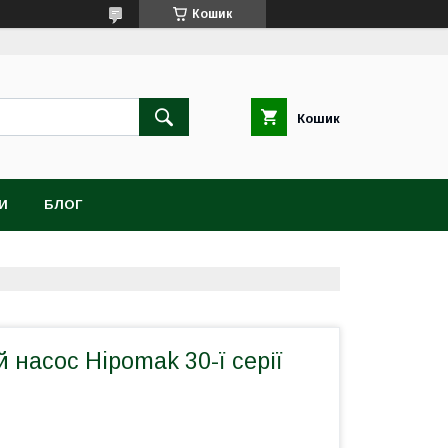
Кошик
Кошик
И
БЛОГ
насос Hipomak 30-ї серії