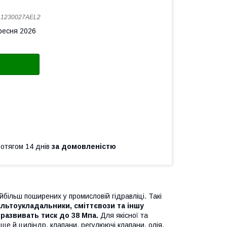
:
1230027AEL2
ересня 2026
ротягом 14 днів
за домовленістю
більш поширених у промисловій гідравліці. Такі
льтоукладальники, сміттєвози та іншу
 развивать тиск до 38 Мпа.
Для якісної та
 ще й циліндр, клапани, регулюючі клапани, олія,