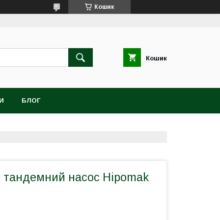
Кошик
Кошик
И
БЛОГ
й тандемний насос Hipomak