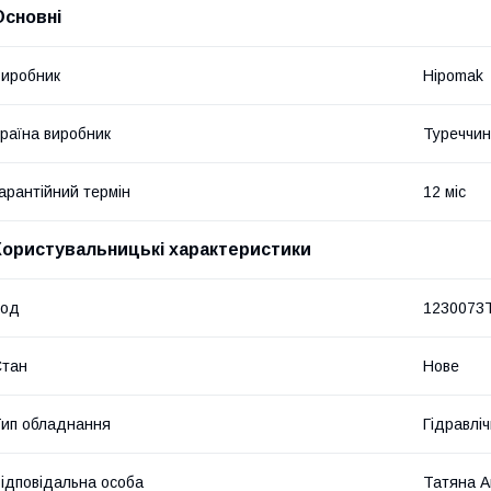
Основні
иробник
Hipomak
раїна виробник
Туреччи
арантійний термін
12 міс
Користувальницькі характеристики
Код
1230073
Стан
Нове
ип обладнання
Гідравліч
ідповідальна особа
Татяна А