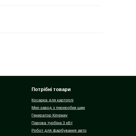
Потрібні товари
Косарка для картоплі
Міні-завод з переробки шин
Генератор Kingway
Парова турбіна 3 кВт
Робот для фарбування авто