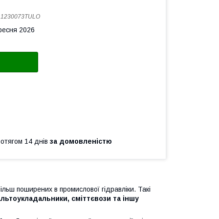
:
1230073TULO
ересня 2026
ротягом 14 днів
за домовленістю
льш поширених в промислової гідравліки. Такі
льтоукладальники, сміттєвози та іншу