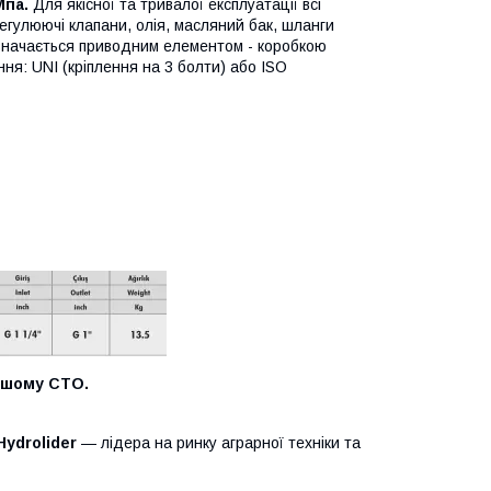
Мпа.
Для якісної та тривалої експлуатації всі
егулюючі клапани, олія, масляний бак, шланги
изначається приводним елементом - коробкою
ня: UNI (кріплення на 3 болти) або ISO
нашому СТО.
Hydrolider
— лідера на ринку аграрної техніки та