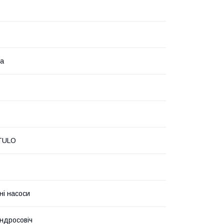
на
TULO
ні насоси
ндросовіч