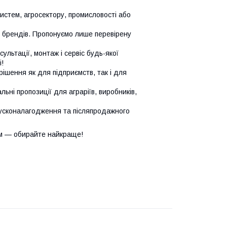
систем, агросектору, промисловості або
х брендів. Пропонуємо лише перевірену
сультації, монтаж і сервіс будь-якої
!
ішення як для підприємств, так і для
ьні пропозиції для аграріїв, виробників,
усконалагодження та післяпродажного
м — обирайте найкраще!