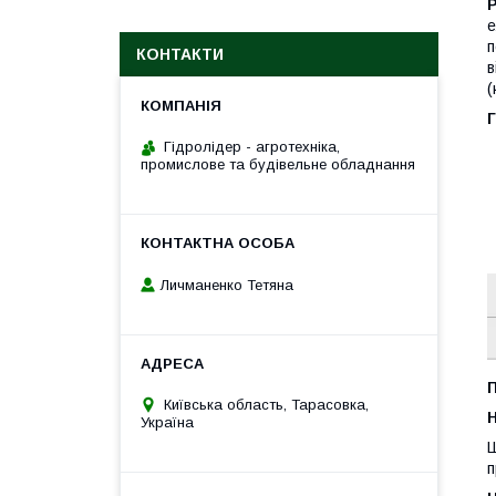
Р
е
п
КОНТАКТИ
в
(
Г
Гідролідер - агротехніка,
промислове та будівельне обладнання
Личманенко Тетяна
Київська область, Тарасовка,
H
Україна
Ш
п