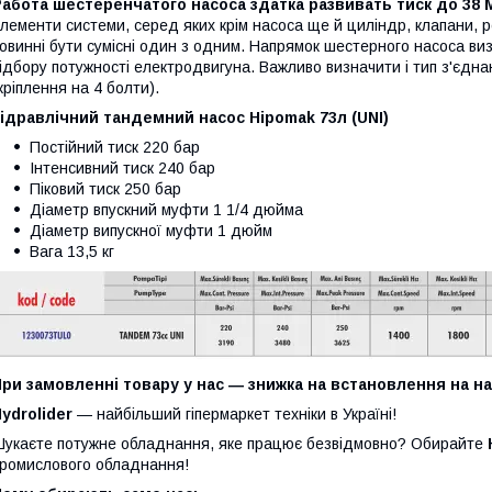
абота шестеренчатого насоса здатка развивать тиск до 38 
лементи системи, серед яких крім насоса ще й циліндр, клапани, р
овинні бути сумісні один з одним. Напрямок шестерного насоса в
ідбору потужності електродвигуна. Важливо визначити і тип з'єднан
кріплення на 4 болти).
ідравлічний тандемний насос Hipomak 73л (UNI)
Постійний тиск 220 бар
Інтенсивний тиск 240 бар
Піковий тиск 250 бар
Діаметр впускний муфти 1 1/4 дюйма
Діаметр випускної муфти 1 дюйм
Вага 13,5 кг
При замовленні товару у нас ― знижка на встановлення на 
ydrolider
— найбільший гіпермаркет техніки в Україні!
укаєте потужне обладнання, яке працює безвідмовно? Обирайте
ромислового обладнання!