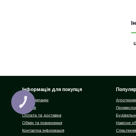
І
Ц
Інформація для покупця
Популярн
Про компанію
Агротехні
КНОПКА
ЗВ'ЯЗКУ
Відгуки
Промисло
Оплата та доставка
Будівельн
Обмін та повернення
Навісне о
Контактна інформація
Спецтехнік