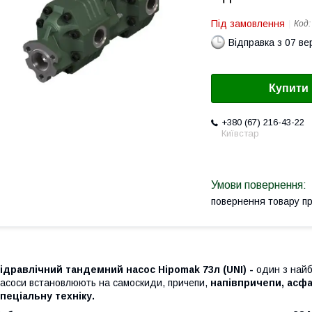
Під замовлення
Код
Відправка з 07 в
Купити
+380 (67) 216-43-22
Київстар
повернення товару п
ідравлічний тандемний насос Hipomak 73л (UNI) -
один з найбі
асоси встановлюють на самоскиди, причепи,
напівпричепи, асфа
пеціальну техніку.