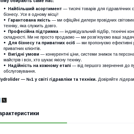
Чому обирають саме нас:
Найбільший асортимент
— тисячі товарів для гідравлічних 
бізнесу. Усе в одному місці!
Гарантована якість
— ми офіційні дилери провідних світови
техніку, яка служить довго.
Професійна підтримка
— індивідуальний підбір, технічні кон
складності. Ми не просто продаємо — ми розв’язуємо ваші задачі
Для бізнесу та приватних осіб
— ми пропонуємо ефективні р
приватних клієнтів.
Вигідні умови
— конкурентні ціни, системи знижок та персонал
майстрів і всіх, хто шукає якісну техніку.
Надійність на кожному етапі
— від першого звернення до п
обслуговування.
ydrolider — №1 у світі гідравліки та техніки.
Довіряйте лідера
арактеристики