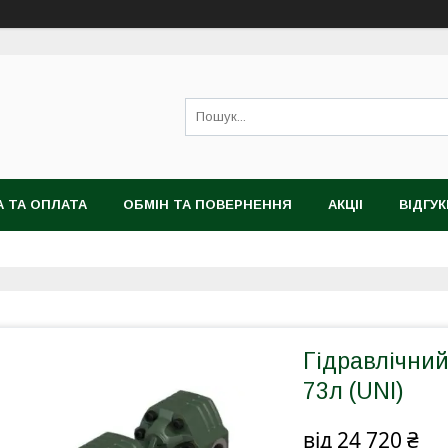
 ТА ОПЛАТА
ОБМІН ТА ПОВЕРНЕННЯ
АКЦІІ
ВІДГУК
Гідравлічни
73л (UNI)
від
24 720 ₴