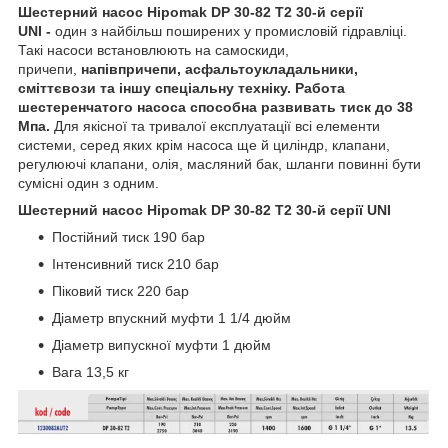
Шестерний насос Hipomak DP 30-82 T2 30-й серії
UNI -
один з найбільш поширених у промисловій гідравліці.
Такі насоси встановлюють на самоскиди,
причепи,
напівпричепи, асфальтоукладальники,
сміттєвози та іншу спеціальну техніку. Работа
шестеренчатого насоса способна развивать тиск до 38
Мпа.
Для якісної та тривалої експлуатації всі елементи
системи, серед яких крім насоса ще й циліндр, клапани,
регулюючі клапани, олія, масляний бак, шланги повинні бути
сумісні один з одним.
Шестерний насос Hipomak DP 30-82 T2 30-й серії UNI
Постійний тиск 190 бар
Інтенсивний тиск 210 бар
Піковий тиск 220 бар
Діаметр впускний муфти 1 1/4 дюйм
Діаметр випускної муфти 1 дюйм
Вага 13,5 кг