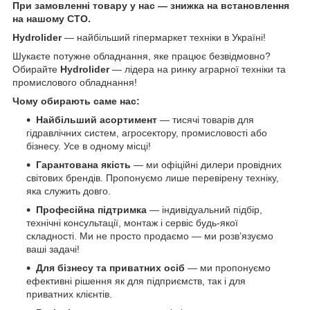
При замовленні товару у нас ― знижка на встановлення
на нашому СТО.
Hydrolider
— найбільший гіпермаркет техніки в Україні!
Шукаєте потужне обладнання, яке працює безвідмовно?
Обирайте
Hydrolider
— лідера на ринку аграрної техніки та
промислового обладнання!
Чому обирають саме нас:
Найбільший асортимент
— тисячі товарів для
гідравлічних систем, агросектору, промисловості або
бізнесу. Усе в одному місці!
Гарантована якість
— ми офіційні дилери провідних
світових брендів. Пропонуємо лише перевірену техніку,
яка служить довго.
Професійна підтримка
— індивідуальний підбір,
технічні консультації, монтаж і сервіс будь-якої
складності. Ми не просто продаємо — ми розв’язуємо
ваші задачі!
Для бізнесу та приватних осіб
— ми пропонуємо
ефективні рішення як для підприємств, так і для
приватних клієнтів.