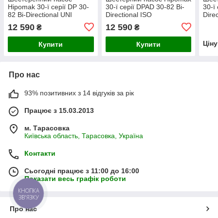
Hipomak 30-ї серії DP 30-
30-ї серії DPAD 30-82 Bi-
30-ї
82 Bi-Directional UNI
Directional ISO
Dire
12 590
12 590
₴
₴
Цін
Купити
Купити
Про нас
93% позитивних з 14 відгуків за рік
Працює з 15.03.2013
м. Тарасовка
Київська область, Тарасовка, Україна
Контакти
Сьогодні працює з 11:00 до 16:00
Показати весь графік роботи
КНОПКА
ЗВ'ЯЗКУ
Про нас