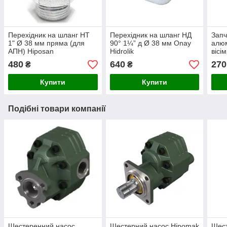
Перехідник на шланг НТ
Перехідник на шланг НД
Запч
1" Ø 38 мм пряма (для
90° 1¼” д Ø 38 мм Onay
алюм
АПН) Hiposan
Hidrolik
вісі
Maki
480
640
270
₴
₴
Купити
Купити
Подібні товари компанії
Шестеренний насос
Шестерний насос Hipomak
Шест