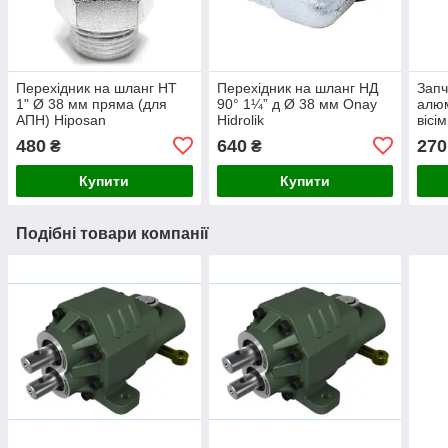
Перехідник на шланг НТ
Перехідник на шланг НД
Запч
1" Ø 38 мм пряма (для
90° 1¼” д Ø 38 мм Onay
алюм
АПН) Hiposan
Hidrolik
вісі
Maki
480
640
270
₴
₴
Купити
Купити
Подібні товари компанії