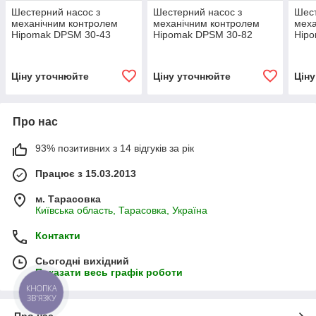
Шестерний насос з
Шестерний насос з
Шест
механічним контролем
механічним контролем
меха
Hipomak DPSM 30-43
Hipomak DPSM 30-82
Hipo
Ціну уточнюйте
Ціну уточнюйте
Цін
Про нас
93% позитивних з 14 відгуків за рік
Працює з 15.03.2013
м. Тарасовка
Київська область, Тарасовка, Україна
Контакти
Сьогодні вихідний
Показати весь графік роботи
КНОПКА
ЗВ'ЯЗКУ
Про нас