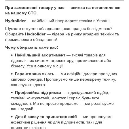
При замовленні товару у нас ― знижка на встановлення
на нашому СТО.
Hydrolider
— найбільший гіпермаркет техніки в Україні!
Шукаєте потужне обладнання, яке працює безвідмовно?
Обирайте
Hydrolider
— лідера на ринку аграрної техніки та
промислового обладнання!
Чому обирають саме нас:
Найбільший асортимент
— тисячі товарів для
гідравлічних систем, агросектору, промисловості або
бізнесу. Усе в одному місці!
Гарантована якість
— ми офіційні дилери провідних
світових брендів. Пропонуємо лише перевірену техніку,
яка служить довго.
Професійна підтримка
— індивідуальний підбір,
технічні консультації, монтаж і сервіс будь-якої
складності. Ми не просто продаємо — ми розв’язуємо
ваші задачі!
Для бізнесу та приватних осіб
— ми пропонуємо
ефективні рішення як для підприємств, так і для
приватних клієнтів.