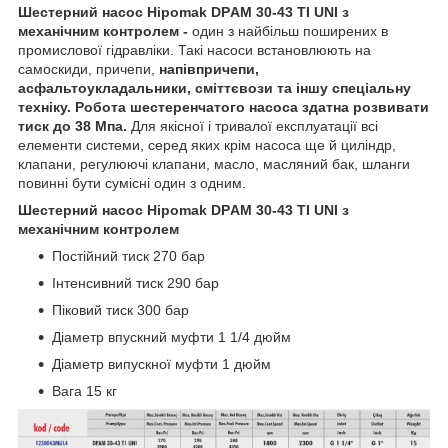
Шестерний насос Hipomak DPАМ 30-43 TI UNI з
механічним контролем -
один з найбільш поширених в
промислової гідравліки. Такі насоси встановлюють на
самоскиди, причепи,
напівпричепи,
асфальтоукладальники, сміттєвози та іншу спеціальну
техніку. Робота шестеренчатого насоса здатна розвивати
тиск до 38 Мпа.
Для якісної і тривалої експлуатації всі
елементи системи, серед яких крім насоса ще й циліндр,
клапани, регулюючі клапани, масло, масляний бак, шланги
повинні бути сумісні один з одним.
Шестерний насос Hipomak DPАМ 30-43 TI UNI з
механічним контролем
Постійний тиск 270 бар
Інтенсивний тиск 290 бар
Піковий тиск 300 бар
Діаметр впускний муфти 1 1/4 дюйм
Діаметр випускної муфти 1 дюйм
Вага 15 кг