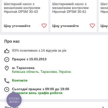
Шестерний насос з
Шестерневий насос з
Шест
механічним контролем
механічним контролем
меха
Hipomak DPSM 30-43
Hipomak DPSM 30-61
Hip
Ціну уточнюйте
Ціну уточнюйте
Цін
Про нас
93% позитивних з 14 відгуків за рік
Працює з 15.03.2013
м. Тарасовка
Київська область, Тарасовка, Україна
Контакти
Сьогодні працює з 09:00 до 19:00
Показати весь графік роботи
КНОПКА
ЗВ'ЯЗКУ
Про нас