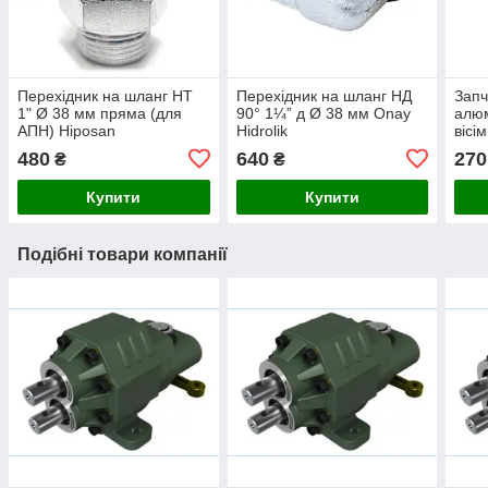
Перехідник на шланг НТ
Перехідник на шланг НД
Запч
1" Ø 38 мм пряма (для
90° 1¼” д Ø 38 мм Onay
алюм
АПН) Hiposan
Hidrolik
вісі
Maki
480
640
270
₴
₴
Купити
Купити
Подібні товари компанії