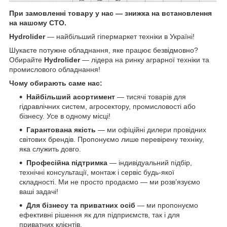
При замовленні товару у нас ― знижка на встановлення
на нашому СТО.
Hydrolider
— найбільший гіпермаркет техніки в Україні!
Шукаєте потужне обладнання, яке працює безвідмовно?
Обирайте
Hydrolider
— лідера на ринку аграрної техніки та
промислового обладнання!
Чому обирають саме нас:
Найбільший асортимент
— тисячі товарів для
гідравлічних систем, агросектору, промисловості або
бізнесу. Усе в одному місці!
Гарантована якість
— ми офіційні дилери провідних
світових брендів. Пропонуємо лише перевірену техніку,
яка служить довго.
Професійна підтримка
— індивідуальний підбір,
технічні консультації, монтаж і сервіс будь-якої
складності. Ми не просто продаємо — ми розв’язуємо
ваші задачі!
Для бізнесу та приватних осіб
— ми пропонуємо
ефективні рішення як для підприємств, так і для
приватних клієнтів.