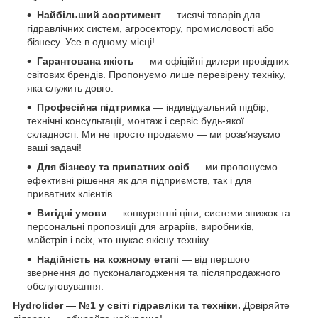
Найбільший асортимент
— тисячі товарів для
гідравлічних систем, агросектору, промисловості або
бізнесу. Усе в одному місці!
Гарантована якість
— ми офіційні дилери провідних
світових брендів. Пропонуємо лише перевірену техніку,
яка служить довго.
Професійна підтримка
— індивідуальний підбір,
технічні консультації, монтаж і сервіс будь-якої
складності. Ми не просто продаємо — ми розв’язуємо
ваші задачі!
Для бізнесу та приватних осіб
— ми пропонуємо
ефективні рішення як для підприємств, так і для
приватних клієнтів.
Вигідні умови
— конкурентні ціни, системи знижок та
персональні пропозиції для аграріїв, виробників,
майстрів і всіх, хто шукає якісну техніку.
Надійність на кожному етапі
— від першого
звернення до пусконалагодження та післяпродажного
обслуговування.
Hydrolider — №1 у світі гідравліки та техніки.
Довіряйте