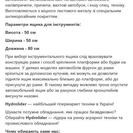
напівпричепи, причепи, вахтові автобуси, і іншу спец. техніку.
Виготовляються з міцного листового металу зі спеціальним
антикорозійним покриттям.
Параметри ящика для інструментів:
Висота - 50 см
Ширина - 50 см
Довжина - 80 см
При виборі інструментального ящика слід враховувати
конструкцію рами і спосіб кріплення платформи або будки на
машині. У деяких моделях автомобілів фургон до рами
кріпиться за допомогою куточків, які можуть не дозволити
підняти ящик максимально близько до платформі, або до
присунути до рами. В такому випадку можливо трохи опустити
автомобільний ящик або за рахунок глибини кронштейнів
висунути назовні.
Hydrolider
— найбільший гіпермаркет техніки в Україні!
Шукаєте потужне обладнання, яке працює безвідмовно?
Обирайте
Hydrolider
— лідера на ринку аграрної техніки та
промислового обладнання!
Чому обирають саме нас: