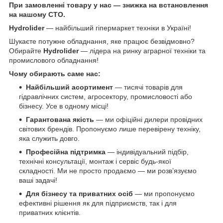
При замовленні товару у нас ― знижка на встановлення
на нашому СТО.
Hydrolider
— найбільший гіпермаркет техніки в Україні!
Шукаєте потужне обладнання, яке працює безвідмовно?
Обирайте
Hydrolider
— лідера на ринку аграрної техніки та
промислового обладнання!
Чому обирають саме нас:
Найбільший асортимент
— тисячі товарів для
гідравлічних систем, агросектору, промисловості або
бізнесу. Усе в одному місці!
Гарантована якість
— ми офіційні дилери провідних
світових брендів. Пропонуємо лише перевірену техніку,
яка служить довго.
Професійна підтримка
— індивідуальний підбір,
технічні консультації, монтаж і сервіс будь-якої
складності. Ми не просто продаємо — ми розв’язуємо
ваші задачі!
Для бізнесу та приватних осіб
— ми пропонуємо
ефективні рішення як для підприємств, так і для
приватних клієнтів.