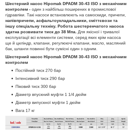
Шестерний насос Hipomak DPADM 30-43 ISO з механічним
контролем -
один з найбільш поширених в промислової
гідравліки. Такі насоси встановлюють на самоскиди, причепи,
напівпричепи, асфальтоукладальники, сміттєвози та
іншу спеціальну техніку. Робота шестеренчатого насоса
здатна розвивати тиск до 38 Мпа.
Для якісної і тривалої
експлуатації всі елементи системи, серед яких крім насоса
ще й циліндр, клапани, регулюючі клапани, масло, масляний
бак, шланги повинні бути сумісні один з одним.
Шестерний насос Hipomak DPADM 30-43 ISO з механічним
контролем
Постійний тиск 270 бар
Інтенсивний тиск 290 бар
Піковий тиск 300 бар
Діаметр впускний муфти 1 1/4 дюйм
Діаметр випускної муфти 1 дюйм
Вага 17 кг