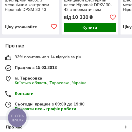
Шестерний насос з
Шлицевой шестерний
Шест
механічним контролем
насос Hipomak DPКV 30-
меха
Hipomak DPSM 30-43
43 з пневматичним
Hip
контролем
10 330
від
₴
Ціну уточнюйте
Цін
Купити
Про нас
93% позитивних з 14 відгуків за рік
Працює з 15.03.2013
м. Тарасовка
Київська область, Тарасовка, Україна
Контакти
Сьогодні працює з 09:00 до 19:00
Показати весь графік роботи
КНОПКА
ЗВ'ЯЗКУ
Про нас