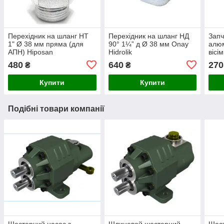
Перехідник на шланг НТ
Перехідник на шланг НД
Запч
1" Ø 38 мм пряма (для
90° 1¼” д Ø 38 мм Onay
алюм
АПН) Hiposan
Hidrolik
вісі
Maki
480
640
270
₴
₴
Купити
Купити
Подібні товари компанії