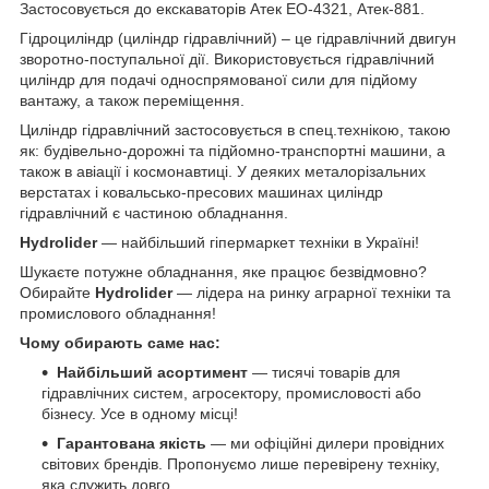
Застосовується до екскаваторів Атек ЕО-4321, Атек-881.
Гідроциліндр (циліндр гідравлічний) – це гідравлічний двигун
зворотно-поступальної дії. Використовується гідравлічний
циліндр для подачі односпрямованої сили для підйому
вантажу, а також переміщення.
Циліндр гідравлічний застосовується в спец.технікою, такою
як: будівельно-дорожні та підйомно-транспортні машини, а
також в авіації і космонавтиці. У деяких металорізальних
верстатах і ковальсько-пресових машинах циліндр
гідравлічний є частиною обладнання.
Hydrolider
— найбільший гіпермаркет техніки в Україні!
Шукаєте потужне обладнання, яке працює безвідмовно?
Обирайте
Hydrolider
— лідера на ринку аграрної техніки та
промислового обладнання!
Чому обирають саме нас:
Найбільший асортимент
— тисячі товарів для
гідравлічних систем, агросектору, промисловості або
бізнесу. Усе в одному місці!
Гарантована якість
— ми офіційні дилери провідних
світових брендів. Пропонуємо лише перевірену техніку,
яка служить довго.