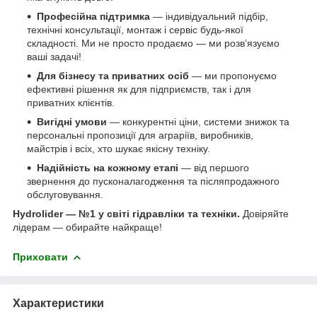
Професійна підтримка
— індивідуальний підбір,
технічні консультації, монтаж і сервіс будь-якої
складності. Ми не просто продаємо — ми розв’язуємо
ваші задачі!
Для бізнесу та приватних осіб
— ми пропонуємо
ефективні рішення як для підприємств, так і для
приватних клієнтів.
Вигідні умови
— конкурентні ціни, системи знижок та
персональні пропозиції для аграріїв, виробників,
майстрів і всіх, хто шукає якісну техніку.
Надійність на кожному етапі
— від першого
звернення до пусконалагодження та післяпродажного
обслуговування.
Hydrolider — №1 у світі гідравліки та техніки.
Довіряйте
лідерам — обирайте найкраще!
Приховати
Характеристики