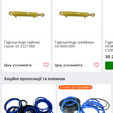
Гідроциліндр підйому
Гідроциліндр грейфера
Гідр
стріли 10.2117.000
10.4504.000
UCM
C195
30 
Ціну уточнюйте
Ціну уточнюйте
Акційні пропозиції та новинки
Готово до відправки