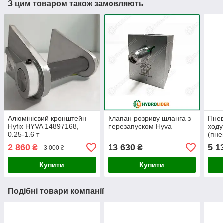
З цим товаром також замовляють
Алюмінієвий кронштейн
Клапан розриву шланга з
Пне
Hyfix HYVA 14897168,
перезапуском Hyva
ходу
0.25-1.6 т
(пне
2 860
13 630
5 1
₴
₴
3 000 ₴
Купити
Купити
Подібні товари компанії