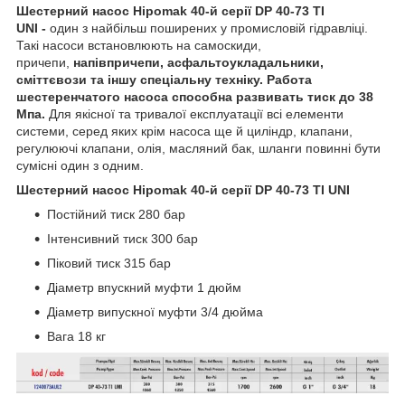
Шестерний насос Hipomak 40-й серії DP 40-73 TI
UNI -
один з найбільш поширених у промисловій гідравліці.
Такі насоси встановлюють на самоскиди,
причепи,
напівпричепи, асфальтоукладальники,
сміттєвози та іншу спеціальну техніку. Работа
шестеренчатого насоса способна развивать тиск до 38
Мпа.
Для якісної та тривалої експлуатації всі елементи
системи, серед яких крім насоса ще й циліндр, клапани,
регулюючі клапани, олія, масляний бак, шланги повинні бути
сумісні один з одним.
Шестерний насос Hipomak 40-й серії DP 40-73 TI UNI
Постійний тиск 280 бар
Інтенсивний тиск 300 бар
Піковий тиск 315 бар
Діаметр впускний муфти 1 дюйм
Діаметр випускної муфти 3/4 дюйма
Вага 18 кг