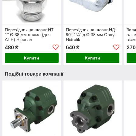
Перехідник на шланг НТ
Перехідник на шланг НД
Запч
1" Ø 38 мм пряма (для
90° 1¼” д Ø 38 мм Onay
алюм
АПН) Hiposan
Hidrolik
вісі
Maki
480
640
270
₴
₴
Купити
Купити
Подібні товари компанії