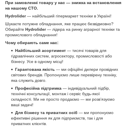
При замовленні товару у нас ― знижка на встановлення
на нашому СТО.
Hydrolider
— найбільший гіпермаркет техніки в Україні!
Шукаєте потужне обладнання, яке працює безвідмовно?
Обирайте
Hydrolider
— лідера на ринку аграрної техніки та
промислового обладнання!
Чому обирають саме нас:
Найбільший асортимент
— тисячі товарів для
гідравлічних систем, агросектору, промисловості або
бізнесу. Усе в одному місці!
Гарантована якість
— ми офіційні дилери провідних
світових брендів. Пропонуємо лише перевірену техніку,
яка служить довго.
Професійна підтримка
— індивідуальний підбір,
технічні консультації, монтаж і сервіс будь-якої
складності. Ми не просто продаємо — ми розв’язуємо
ваші задачі!
Для бізнесу та приватних осіб
— ми пропонуємо
ефективні рішення як для підприємств, так і для
приватних клієнтів.