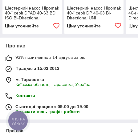
Шестерний насос Hipomak
Шестерний насос Hipomak
Шест
40-ї серії DPAD 40-63 BD
40-ї серії DP 40-63 Bi-
40-ї
ISO Bi-Directional
Directional UNI
Dire
Ціну уточнюйте
Ціну уточнюйте
Цін
Про нас
93% позитивних з 14 відгуків за рік
Працює з 15.03.2013
м. Тарасовка
Київська область, Тарасовка, Україна
Контакти
Сьогодні працює з 09:00 до 19:00
Показати весь графік роботи
КНОПКА
ЗВ'ЯЗКУ
Про нас