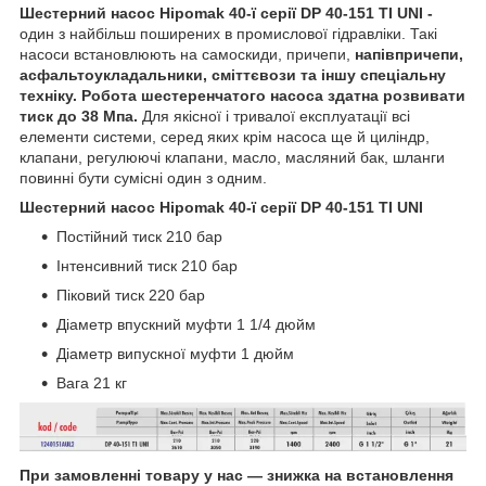
Шестерний насос Hipomak 40-ї серії DP 40-151 TI UNI -
один з найбільш поширених в промислової гідравліки. Такі
насоси встановлюють на самоскиди, причепи,
напівпричепи,
асфальтоукладальники, сміттєвози та іншу спеціальну
техніку. Робота шестеренчатого насоса здатна розвивати
тиск до 38 Мпа.
Для якісної і тривалої експлуатації всі
елементи системи, серед яких крім насоса ще й циліндр,
клапани, регулюючі клапани, масло, масляний бак, шланги
повинні бути сумісні один з одним.
Шестерний насос Hipomak 40-ї серії DP 40-151 TI UNI
Постійний тиск 210 бар
Інтенсивний тиск 210 бар
Піковий тиск 220 бар
Діаметр впускний муфти 1 1/4 дюйм
Діаметр випускної муфти 1 дюйм
Вага 21 кг
При замовленні товару у нас ― знижка на встановлення