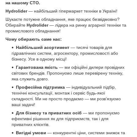
на нашому СТО.
Hydrolider
— найбільший гіпермаркет техніки в Україні!
Шукаєте потужне обладнання, яке працює безвідмовно?
Обирайте
Hydrolider
— лідера на ринку аграрної техніки та
промислового обладнання!
Чому обирають саме нас:
Найбільший асортимент
— тисячі товарів для
гідравлічних систем, агросектору, промисловості або
бізнесу. Усе в одному місці!
Гарантована якість
— ми офіційні дилери провідних
світових брендів. Пропонуємо лише перевірену техніку,
яка служить довго.
Професійна підтримка
— індивідуальний підбір,
технічні консультації, монтаж і сервіс будь-якої
складності. Ми не просто продаємо — ми розв’язуємо
ваші задачі!
Для бізнесу та приватних осіб
— ми пропонуємо
ефективні рішення як для підприємств, так і для
приватних клієнтів.
Вигідні умови
— конкурентні ціни, системи знижок та