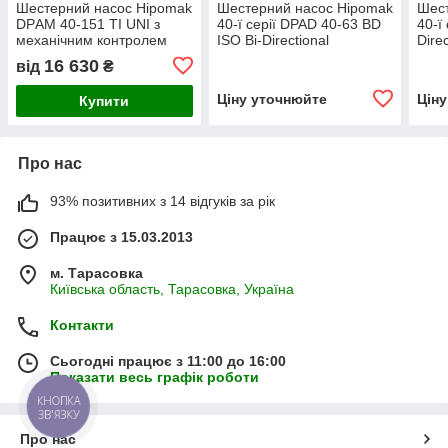
Шестерний насос Hipomak
Шестерний насос Hipomak
Шест
DPАМ 40-151 TI UNI з
40-ї серії DPAD 40-63 BD
40-ї
механічним контролем
ISO Bi-Directional
Dire
16 630
від
₴
Ціну уточнюйте
Цін
Купити
Про нас
93% позитивних з 14 відгуків за рік
Працює з 15.03.2013
м. Тарасовка
Київська область, Тарасовка, Україна
Контакти
Сьогодні працює з 11:00 до 16:00
Показати весь графік роботи
КНОПКА
ЗВ'ЯЗКУ
Про нас