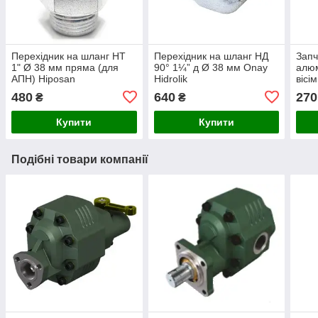
Перехідник на шланг НТ
Перехідник на шланг НД
Запч
1" Ø 38 мм пряма (для
90° 1¼” д Ø 38 мм Onay
алюм
АПН) Hiposan
Hidrolik
вісі
Maki
480
640
270
₴
₴
Купити
Купити
Подібні товари компанії