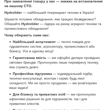
При замовленні товару у нас ― знижка на встановлення
на нашому СТО.
Hydrolider
— найбільший гіпермаркет техніки в Україні!
Шукаєте потужне обладнання, яке працює безвідмовно?
Обирайте
Hydrolider
— лідера на ринку аграрної техніки та
промислового обладнання!
Чому обирають саме нас:
Найбільший асортимент
— тисячі товарів для
гідравлічних систем, агросектору, промисловості або
бізнесу. Усе в одному місці!
Гарантована якість
— ми офіційні дилери провідних
світових брендів. Пропонуємо лише перевірену техніку,
яка служить довго.
Професійна підтримка
— індивідуальний підбір,
технічні консультації, монтаж і сервіс будь-якої
складності. Ми не просто продаємо — ми розв’язуємо
ваші задачі!
Для бізнесу та приватних осіб
— ми пропонуємо
ефективні рішення як для підприємств, так і для
приватних клієнтів.