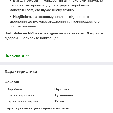
Вигідні умови
— конкурентні ціни, системи знижок та
персональні пропозиції для аграріїв, виробників,
майстрів і всіх, хто шукає якісну техніку.
Надійність на кожному етапі
— від першого
звернення до пусконалагодження та післяпродажного
обслуговування.
Hydrolider — №1 у світі гідравліки та техніки.
Довіряйте
лідерам — обирайте найкраще!
Приховати
Характеристики
Основні
Виробник
Hipomak
Країна виробник
Туреччина
Гарантійний термін
12 міс
Користувальницькі характеристики