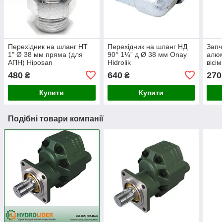
Перехідник на шланг НТ
Перехідник на шланг НД
Запч
1" Ø 38 мм пряма (для
90° 1¼” д Ø 38 мм Onay
алюм
АПН) Hiposan
Hidrolik
вісі
Maki
480
640
270
₴
₴
Купити
Купити
Подібні товари компанії