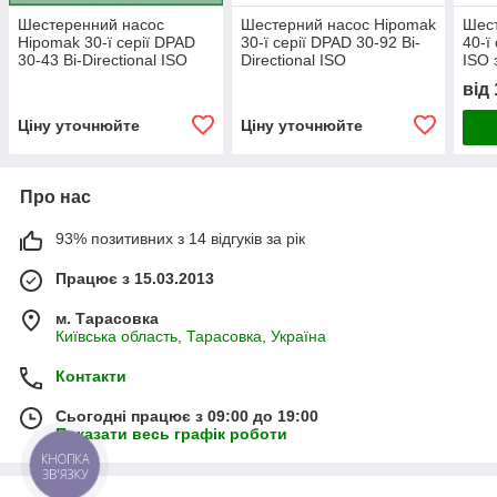
Шестеренний насос
Шестерний насос Hipomak
Шест
Hipomak 30-ї серії DPAD
30-ї серії DPAD 30-92 Bi-
40-ї
30-43 Bi-Directional ISO
Directional ISO
ISO 
кон
від
Ціну уточнюйте
Ціну уточнюйте
Про нас
93% позитивних з 14 відгуків за рік
Працює з 15.03.2013
м. Тарасовка
Київська область, Тарасовка, Україна
Контакти
Сьогодні працює з 09:00 до 19:00
Показати весь графік роботи
КНОПКА
ЗВ'ЯЗКУ