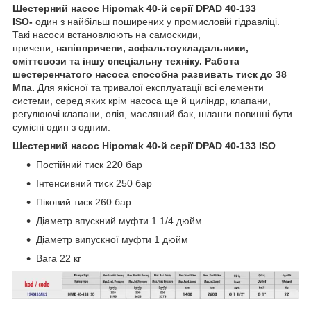
Шестерний насос Hipomak 40-й серії DPAD 40-133
ISO-
один з найбільш поширених у промисловій гідравліці.
Такі насоси встановлюють на самоскиди,
причепи,
напівпричепи, асфальтоукладальники,
сміттєвози та іншу спеціальну техніку. Работа
шестеренчатого насоса способна развивать тиск до 38
Мпа.
Для якісної та тривалої експлуатації всі елементи
системи, серед яких крім насоса ще й циліндр, клапани,
регулюючі клапани, олія, масляний бак, шланги повинні бути
сумісні один з одним.
Шестерний насос Hipomak 40-й серії DPAD 40-133 ISO
Постійний тиск 220 бар
Інтенсивний тиск 250 бар
Піковий тиск 260 бар
Діаметр впускний муфти 1 1/4 дюйм
Діаметр випускної муфти 1 дюйм
Вага 22 кг