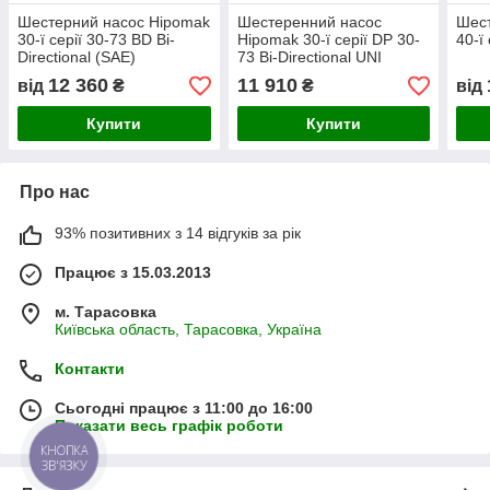
Шестерний насос Hipomak
Шестеренний насос
Шест
30-ї серії 30-73 BD Bi-
Hipomak 30-ї серії DP 30-
40-ї
Directional (SAE)
73 Bi-Directional UNI
12 360
11 910
від
₴
₴
від
Купити
Купити
Про нас
93% позитивних з 14 відгуків за рік
Працює з 15.03.2013
м. Тарасовка
Київська область, Тарасовка, Україна
Контакти
Сьогодні працює з 11:00 до 16:00
Показати весь графік роботи
КНОПКА
ЗВ'ЯЗКУ