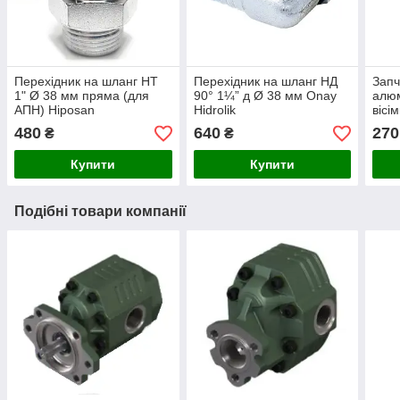
Перехідник на шланг НТ
Перехідник на шланг НД
Запч
1" Ø 38 мм пряма (для
90° 1¼” д Ø 38 мм Onay
алюм
АПН) Hiposan
Hidrolik
вісі
Maki
480
640
270
₴
₴
Купити
Купити
Подібні товари компанії