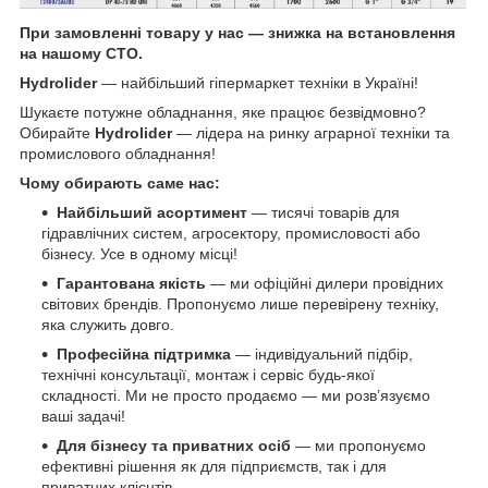
При замовленні товару у нас ― знижка на встановлення
на нашому СТО.
Hydrolider
— найбільший гіпермаркет техніки в Україні!
Шукаєте потужне обладнання, яке працює безвідмовно?
Обирайте
Hydrolider
— лідера на ринку аграрної техніки та
промислового обладнання!
Чому обирають саме нас:
Найбільший асортимент
— тисячі товарів для
гідравлічних систем, агросектору, промисловості або
бізнесу. Усе в одному місці!
Гарантована якість
— ми офіційні дилери провідних
світових брендів. Пропонуємо лише перевірену техніку,
яка служить довго.
Професійна підтримка
— індивідуальний підбір,
технічні консультації, монтаж і сервіс будь-якої
складності. Ми не просто продаємо — ми розв’язуємо
ваші задачі!
Для бізнесу та приватних осіб
— ми пропонуємо
ефективні рішення як для підприємств, так і для
приватних клієнтів.