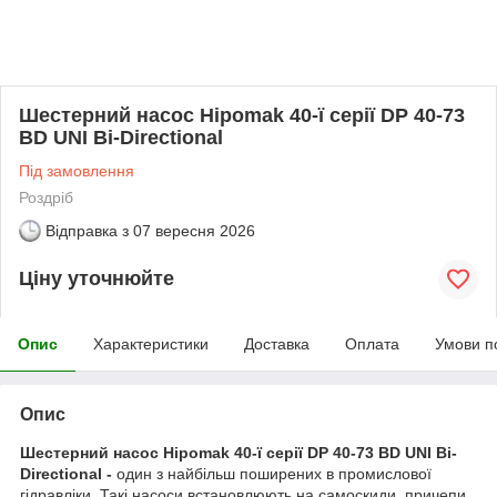
Шестерний насос Hipomak 40-ї серії DP 40-73
BD UNI Bi-Directional
Під замовлення
Роздріб
Відправка з
07 вересня 2026
Ціну уточнюйте
Опис
Характеристики
Доставка
Оплата
Умови п
Опис
Шестерний насос Hipomak 40-ї серії DP 40-73 BD UNI Bi-
Directional -
один з найбільш поширених в промислової
гідравліки. Такі насоси встановлюють на самоскиди, причепи,