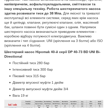
напівпричепи, асфальтоукладальники, сміттєвози та
іншу спеціальну техніку. Робота шестеренчатого насоса
здатна розвивати тиск до 38 Мпа.
Для якісної та тривалої
експлуатації всі елементи системи, серед яких крім насоса
ще й циліндр, клапани, регулюючі клапани, олія, масляний
бак, шланги повинні бути сумісні один з одним. Напрямок
шестерного насоса визначається приводним елементом -
коробкою відбору потужності електродвигуна. Важливо
визначити і тип з'єднання: UNI (кріплення на 3 болти) або ISO
(кріплення на 4 болти).
Шестерний насос Hipomak 40-й серії DР 40-73 BD UNI Bi-
Directional
Постійний тиск 280 бар
Інтенсивний тиск 300 бар
Піковий тиск 315 бар
Діаметр впускної муфти 1 дюйм
Діаметр випускної муфти дюйм 3/4
Вага 19 кг