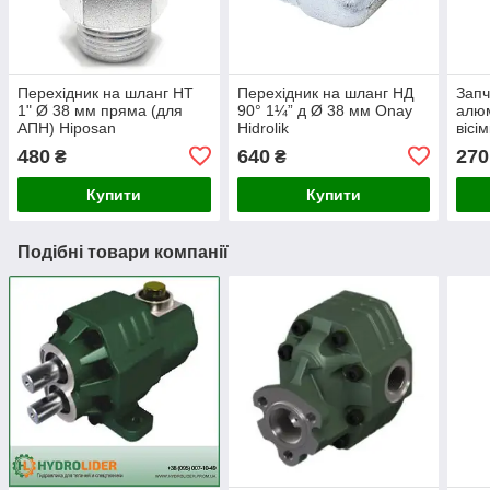
Перехідник на шланг НТ
Перехідник на шланг НД
Запч
1" Ø 38 мм пряма (для
90° 1¼” д Ø 38 мм Onay
алюм
АПН) Hiposan
Hidrolik
вісі
Maki
480
640
270
₴
₴
Купити
Купити
Подібні товари компанії