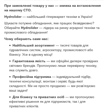
При замовленні товару у нас ― знижка на встановлення
на нашому СТО.
Hydrolider
— найбільший гіпермаркет техніки в Україні!
Шукаєте потужне обладнання, яке працює безвідмовно?
Обирайте
Hydrolider
— лідера на ринку аграрної техніки та
промислового обладнання!
Чому обирають саме нас:
Найбільший асортимент
— тисячі товарів для
гідравлічних систем, агросектору, промисловості або
бізнесу. Усе в одному місці!
Гарантована якість
— ми офіційні дилери провідних
світових брендів. Пропонуємо лише перевірену техніку,
яка служить довго.
Професійна підтримка
— індивідуальний підбір,
технічні консультації, монтаж і сервіс будь-якої
складності. Ми не просто продаємо — ми розв’язуємо
ваші задачі!
Для бізнесу та приватних осіб
— ми пропонуємо
ефективні рішення як для підприємств, так і для
приватних клієнтів.