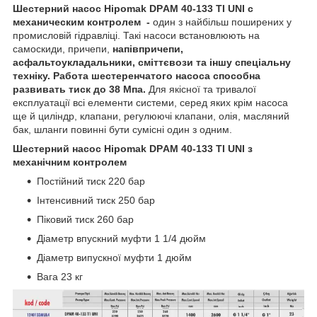
Шестерний насос Hipomak DPАМ 40-133 TI UNI с
механическим контролем -
один з найбільш поширених у
промисловій гідравліці. Такі насоси встановлюють на
самоскиди, причепи,
напівпричепи,
асфальтоукладальники, сміттєвози та іншу спеціальну
техніку. Работа шестеренчатого насоса способна
развивать тиск до 38 Мпа.
Для якісної та тривалої
експлуатації всі елементи системи, серед яких крім насоса
ще й циліндр, клапани, регулюючі клапани, олія, масляний
бак, шланги повинні бути сумісні один з одним.
Шестерний насос Hipomak DPАМ 40-133 TI UNI з
механічним контролем
Постійний тиск 220 бар
Інтенсивний тиск 250 бар
Піковий тиск 260 бар
Діаметр впускний муфти 1 1/4 дюйм
Діаметр випускної муфти 1 дюйм
Вага 23 кг