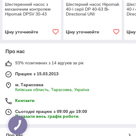
Шестеренний насос з
Шестерний насос Hipomak
Шест
механічним контролем
40-ї серії DP 40-63 Bi-
40-ї
Hipomak DPSV 30-43
Directional UNI
Dire
Ціну уточнюйте
Ціну уточнюйте
Цін
Про нас
93% позитивних з 14 відгуків за рік
Працює з 15.03.2013
м. Тарасовка
Київська область, Тарасовка, Україна
Контакти
Сьогодні працює з 09:00 до 19:00
Показати весь графік роботи
Про нас