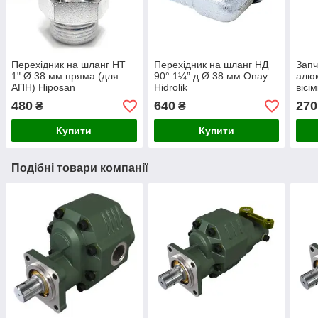
Перехідник на шланг НТ
Перехідник на шланг НД
Запч
1" Ø 38 мм пряма (для
90° 1¼” д Ø 38 мм Onay
алюм
АПН) Hiposan
Hidrolik
вісі
Maki
480
640
270
₴
₴
Купити
Купити
Подібні товари компанії