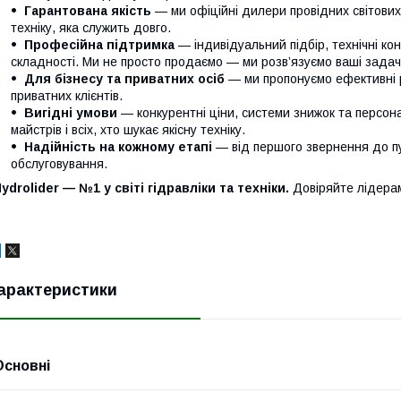
Гарантована якість
— ми офіційні дилери провідних світови
техніку, яка служить довго.
Професійна підтримка
— індивідуальний підбір, технічні кон
складності. Ми не просто продаємо — ми розв’язуємо ваші задачі
Для бізнесу та приватних осіб
— ми пропонуємо ефективні р
приватних клієнтів.
Вигідні умови
— конкурентні ціни, системи знижок та персонал
майстрів і всіх, хто шукає якісну техніку.
Надійність на кожному етапі
— від першого звернення до п
обслуговування.
ydrolider — №1 у світі гідравліки та техніки.
Довіряйте лідера
арактеристики
Основні