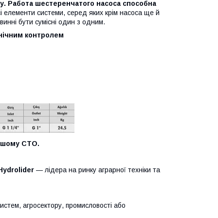
ку. Работа шестеренчатого насоса способна
всі елементи системи, серед яких крім насоса ще й
винні бути сумісні один з одним.
анічним контролем
нашому СТО.
Hydrolider
— лідера на ринку аграрної техніки та
систем, агросектору, промисловості або