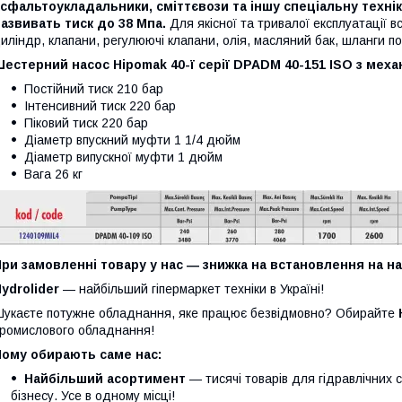
сфальтоукладальники, сміттєвози та іншу спеціальну техні
азвивать тиск до 38 Мпа.
Для якісної та тривалої експлуатації 
иліндр, клапани, регулюючі клапани, олія, масляний бак, шланги по
естерний насос Hipomak 40-ї серії DPADM 40-151 ISO з мех
Постійний тиск 210 бар
Інтенсивний тиск 220 бар
Піковий тиск 220 бар
Діаметр впускний муфти 1 1/4 дюйм
Діаметр випускної муфти 1 дюйм
Вага 26 кг
При замовленні товару у нас ― знижка на встановлення на 
ydrolider
— найбільший гіпермаркет техніки в Україні!
укаєте потужне обладнання, яке працює безвідмовно? Обирайте
ромислового обладнання!
Чому обирають саме нас:
Найбільший асортимент
— тисячі товарів для гідравлічних 
бізнесу. Усе в одному місці!