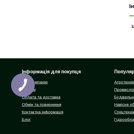
І
Ц
Інформація для покупця
Популярн
Про компанію
Агротехні
Відгуки
Промисло
Оплата та доставка
Будівельн
Обмін та повернення
Навісне о
Контактна інформація
Спецтехнік
Блог
Гідрообл