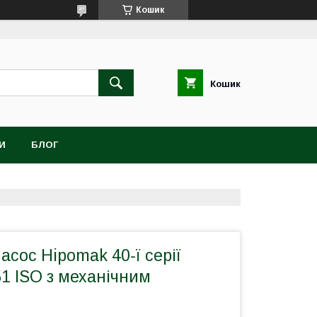
Кошик
Кошик
И
БЛОГ
сос Hipomak 40-ї серії
1 ISO з механічним