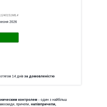
:
1240151MIL4
ересня 2026
ротягом 14 днів
за домовленістю
аническим контролем -
один з найбільш
самоскиди, причепи,
напівпричепи,