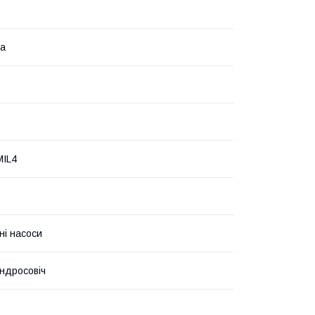
на
MIL4
ні насоси
ндросовіч