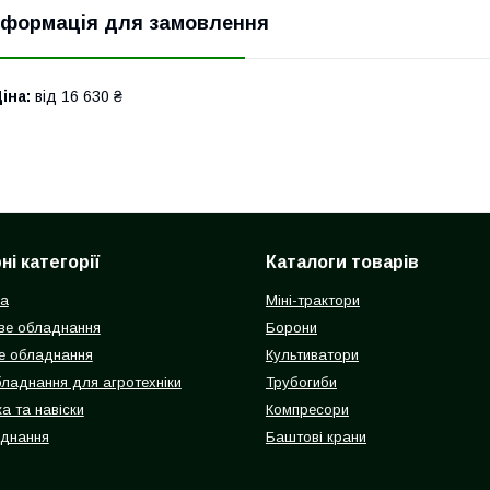
нформація для замовлення
іна:
від 16 630 ₴
і категорії
Каталоги товарів
ка
Міні-трактори
ве обладнання
Борони
е обладнання
Культиватори
бладнання для агротехніки
Трубогиби
а та навіски
Компресори
аднання
Баштові крани