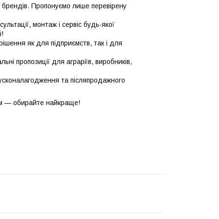
х брендів. Пропонуємо лише перевірену
сультації, монтаж і сервіс будь-якої
!
ішення як для підприємств, так і для
ьні пропозиції для аграріїв, виробників,
усконалагодження та післяпродажного
м — обирайте найкраще!