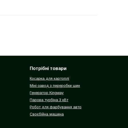
Потрібні товари
Косарка для картоплі
Міні-завод з переробки шин
Генератор Kingway
Парова турбіна 3 кВт
Робот для фарбування авто
Своєбійна машина