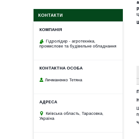
а
р
ц
КОНТАКТИ
Ш
Гідролідер - агротехніка,
промислове та будівельне обладнання
Личманенко Тетяна
H
Ш
Київська область, Тарасовка,
п
Україна