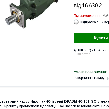
від
16 630 ₴
Під замовлення
Код
Відправка з 07 в
Купити
+380 (67) 216-43-22
Київстар
повернення товару п
естерний насос Hipomak 40-й серії DPADM 40-151 ISO с мех
оширених у промисловій гідравліці. Такі насоси встановлюють на 