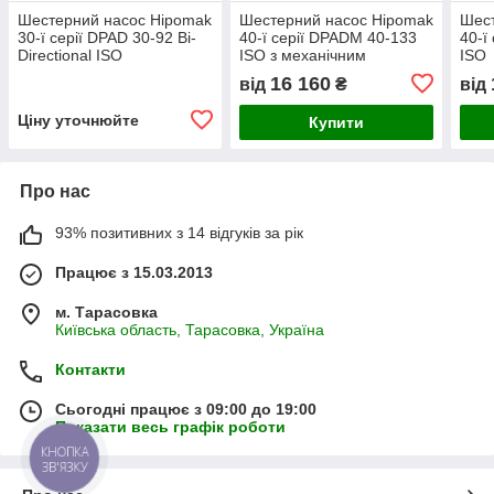
Шестерний насос Hipomak
Шестерний насос Hipomak
Шест
30-ї серії DPAD 30-92 Bi-
40-ї серії DPADM 40-133
40-ї
Directional ISO
ISO з механічним
ISO
контролем
16 160
від
₴
від
Ціну уточнюйте
Купити
Про нас
93% позитивних з 14 відгуків за рік
Працює з 15.03.2013
м. Тарасовка
Київська область, Тарасовка, Україна
Контакти
Сьогодні працює з 09:00 до 19:00
Показати весь графік роботи
КНОПКА
ЗВ'ЯЗКУ