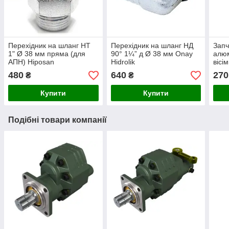
Перехідник на шланг НТ
Перехідник на шланг НД
Запч
1" Ø 38 мм пряма (для
90° 1¼” д Ø 38 мм Onay
алюм
АПН) Hiposan
Hidrolik
вісі
Maki
480
640
270
₴
₴
Купити
Купити
Подібні товари компанії