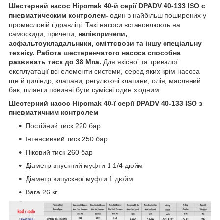
Шестерний насос Hipomak 40-й серії DPADV 40-133 ISO с
пневматическим контролем-
один з найбільш поширених у
промисловій гідравліці. Такі насоси встановлюють на
самоскиди, причепи,
напівпричепи,
асфальтоукладальники, сміттєвози та іншу спеціальну
техніку. Работа шестеренчатого насоса способна
развивать тиск до 38 Мпа.
Для якісної та тривалої
експлуатації всі елементи системи, серед яких крім насоса
ще й циліндр, клапани, регулюючі клапани, олія, масляний
бак, шланги повинні бути сумісні один з одним.
Шестерний насос Hipomak 40-ї серії DPADV 40-133 ISO з
пневматичним контролем
Постійний тиск 220 бар
Інтенсивний тиск 250 бар
Піковий тиск 260 бар
Діаметр впускний муфти 1 1/4 дюйм
Діаметр випускної муфти 1 дюйм
Вага 26 кг