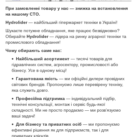
При замовленні товару у нас ― знижка на встановлення
на нашому СТО.
Hydrolider
— найбільший гіпермаркет техніки в Україні!
Шукаєте потужне обладнання, яке працює безвідмовно?
Обирайте
Hydrolider
— лідера на ринку аграрної техніки та
промислового обладнання!
Чому обирають саме нас:
Найбільший асортимент
— тисячі товарів для
гідравлічних систем, агросектору, промисловості або
бізнесу. Усе в одному місці!
Гарантована якість
— ми офіційні дилери провідних
світових брендів. Пропонуємо лише перевірену техніку,
яка служить довго.
Професійна підтримка
— індивідуальний підбір,
технічні консультації, монтаж і сервіс будь-якої
складності. Ми не просто продаємо — ми розв’язуємо
ваші задачі!
Для бізнесу та приватних осіб
— ми пропонуємо
ефективні рішення як для підприємств, так і для
приватних клієнтів.