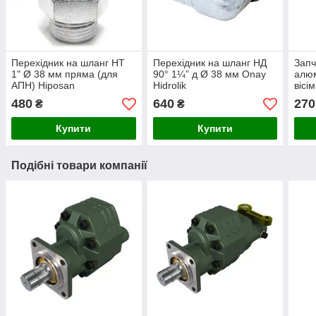
Перехідник на шланг НТ
Перехідник на шланг НД
Запч
1" Ø 38 мм пряма (для
90° 1¼” д Ø 38 мм Onay
алюм
АПН) Hiposan
Hidrolik
вісі
Maki
480
640
270
₴
₴
Купити
Купити
Подібні товари компанії