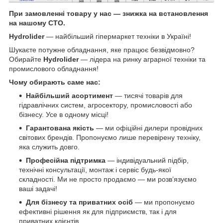
При замовленні товару у нас ― знижка на встановлення
на нашому СТО.
Hydrolider
— найбільший гіпермаркет техніки в Україні!
Шукаєте потужне обладнання, яке працює безвідмовно?
Обирайте
Hydrolider
— лідера на ринку аграрної техніки та
промислового обладнання!
Чому обирають саме нас:
Найбільший асортимент
— тисячі товарів для
гідравлічних систем, агросектору, промисловості або
бізнесу. Усе в одному місці!
Гарантована якість
— ми офіційні дилери провідних
світових брендів. Пропонуємо лише перевірену техніку,
яка служить довго.
Професійна підтримка
— індивідуальний підбір,
технічні консультації, монтаж і сервіс будь-якої
складності. Ми не просто продаємо — ми розв’язуємо
ваші задачі!
Для бізнесу та приватних осіб
— ми пропонуємо
ефективні рішення як для підприємств, так і для
приватних клієнтів.