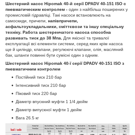
Шестерний насос Hipomak 40-й серії DPADV 40-151 ISO с
пневматическим контролем -
один з найбільш поширених у
промисловій гідравліці. Такі насоси встановлюють на
самоскиди, причепи,
напівпричепи,
асфальтоукладальники, сміттєвози та іншу спеціальну
техніку. Работа шестеренчатого насоса способна
развивать тиск до 38 Мпа.
Для якісної та тривалої
експлуатації всі елементи системи, серед яких крім насоса
ще й циліндр, клапани, регулюючі клапани, олія, масляний
бак, шланги повинні бути сумісні один з одним.
Шестерний насос Hipomak 40-ї серії DPADV 40-151 ISO з
пневматичним контролем
Постійний тиск 210 бар
Інтенсивний тиск 210 бар
Піковий тиск 220 бар
Діаметр впускний муфти 1 1/4 дюйм
Діаметр випускної муфти 1 дюйм
Вага 26.5 кг