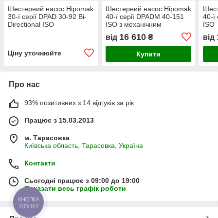
Шестерний насос Hipomak
Шестерний насос Hipomak
Шест
30-ї серії DPAD 30-92 Bi-
40-ї серії DPADM 40-151
40-ї
Directional ISO
ISO з механічним
ISO
контролем
16 610
від
₴
від
Ціну уточнюйте
Купити
Про нас
93% позитивних з 14 відгуків за рік
Працює з 15.03.2013
м. Тарасовка
Київська область, Тарасовка, Україна
Контакти
Сьогодні працює з 09:00 до 19:00
Показати весь графік роботи
КНОПКА
ЗВ'ЯЗКУ