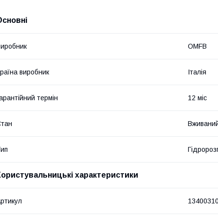
Основні
иробник
OMFB
раїна виробник
Італія
арантійний термін
12 міс
Стан
Вживани
ип
Гідророз
Користувальницькі характеристики
ртикул
1340031