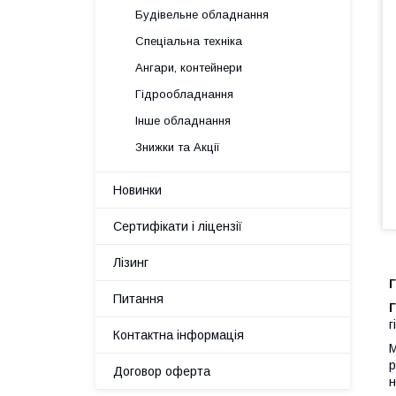
Будівельне обладнання
Спеціальна техніка
Ангари, контейнери
Гідрообладнання
Інше обладнання
Знижки та Акції
Новинки
Сертифікати і ліцензії
Лізинг
Питання
г
Контактна інформація
М
р
Договор оферта
н