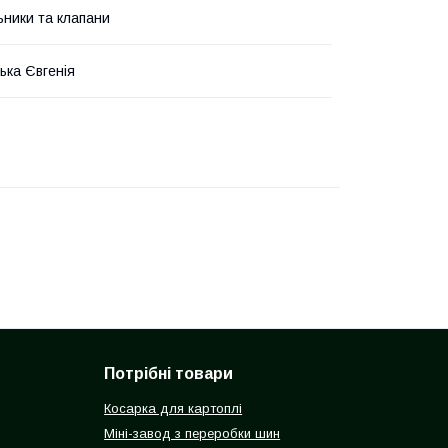
ьники та клапани
ька Євгенія
Потрібні товари
Косарка для картоплі
Міні-завод з переробки шин