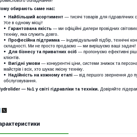
ромислового обладнання!
Чому обирають саме нас:
Найбільший асортимент
— тисячі товарів для гідравлічних с
Усе в одному місці!
Гарантована якість
— ми офіційні дилери провідних світови
техніку, яка служить довго.
Професійна підтримка
— індивідуальний підбір, технічні кон
складності. Ми не просто продаємо — ми вирішуємо ваші задачі!
Для бізнесу та приватних осіб
— пропонуємо ефективні ріше
клієнтів.
Вигідні умови
— конкурентні ціни, системи знижок та персонал
майстрів і всіх, хто шукає якісну техніку.
Надійність на кожному етапі
— від першого звернення до п
обслуговування.
ydrolider — №1 у світі гідравліки та техніки.
Довіряйте лідера
арактеристики