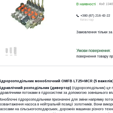
В наявності
Код:
1340
+380 (67) 216-43-22
Київстар
Замовлення тільки з
повернення товару п
Гідророзподільник моноблочний OMFB LT25+MCR (5 важелів
Гідравлічний розподільник (дивертор)
(гідророзподільник) це 
ідравлічними потоками в гідросистемі за допомогою зовнішнього вп
оноблочні гідророзподільники призначені для зміни напрямку поток
озвантаження насоса в нейтральній позиції золотників. Вони вик
асосами на сільськогосподарських, дорожніх машинах різного техн