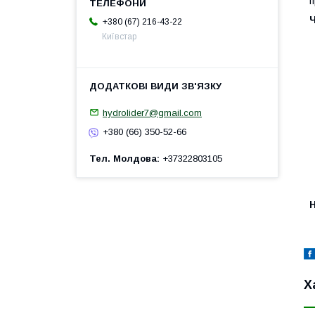
п
+380 (67) 216-43-22
Київстар
hydrolider7@gmail.com
+380 (66) 350-52-66
Тел. Молдова
+37322803105
H
Х