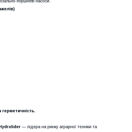
ксіально-поршневі насоси.
ажелів)
а герметичність.
Hydrolider
— лідера на ринку аграрної техніки та