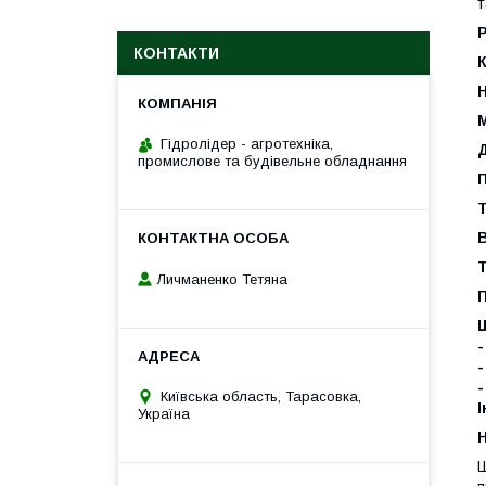
т
КОНТАКТИ
К
Н
Гідролідер - агротехніка,
Д
промислове та будівельне обладнання
П
Т
В
Т
Личманенко Тетяна
-
-
-
Київська область, Тарасовка,
І
Україна
H
Ш