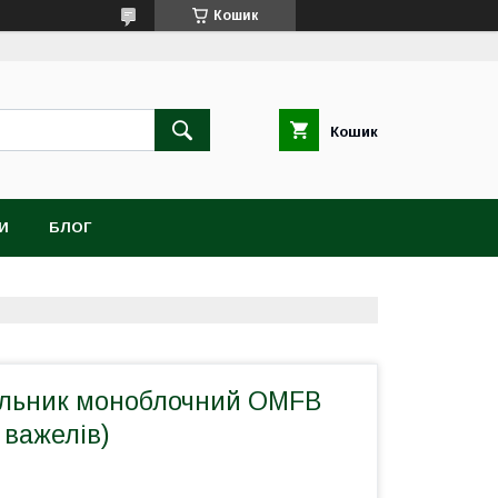
Кошик
Кошик
И
БЛОГ
ільник моноблочний OMFB
 важелів)