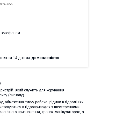
0310056
а телефоном
ротягом 14 днів
за домовленістю
)
пристрій, який служить для керування
ливу (сигналу).
у, обмеження тиску робочої рідини в гідролініях,
ористовуються в гідроприводах з шестеренними
ологічного призначення, кранах-маніпуляторах, а