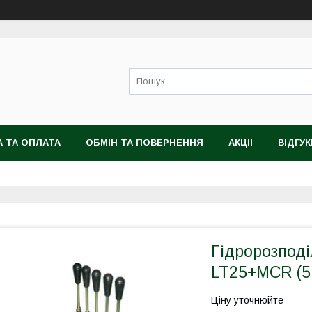
 ТА ОПЛАТА
ОБМІН ТА ПОВЕРНЕННЯ
АКЦІІ
ВІДГУК
Гідророзпод
LT25+MCR (5
Ціну уточнюйте