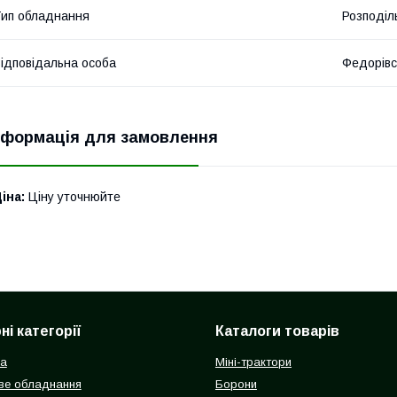
ип обладнання
Розподіл
ідповідальна особа
Федорівс
нформація для замовлення
іна:
Ціну уточнюйте
і категорії
Каталоги товарів
ка
Міні-трактори
ве обладнання
Борони