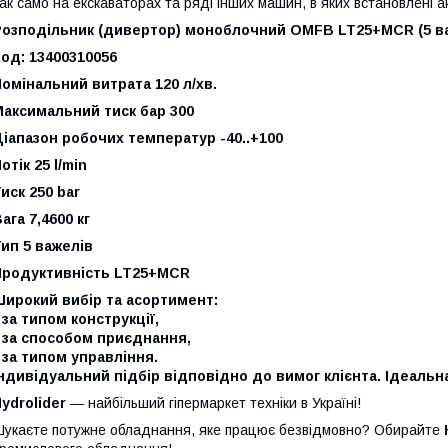
ак само на екскаваторах та ряді інших машин, в яких встановлені а
Розподільник (дивертор) моноблочний OMFB LT25+MCR (5 в
од: 13400310056
омінальний витрата 120 л/хв.
Максимальний тиск бар 300
іапазон робочих температур -40..+100
отік 25 l/min
иск 250 bar
ага 7,4600 кг
ип 5 важелів
Продуктивність LT25+MCR
Широкий вибір та асортимент:
 за типом конструкції,
 за способом приєднання,
 за типом управління.
ндивідуальний підбір відповідно до вимог клієнта. Ідеальн
ydrolider
— найбільший гіпермаркет техніки в Україні!
укаєте потужне обладнання, яке працює безвідмовно? Обирайте