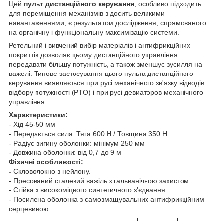
Цей
пульт дистанційного керування
, особливо підходить
для переміщення механізмів з досить великими
навантаженнями, є результатом дослідження, спрямованого
на органічну і функціональну максимізацію системи.
Ретельний і вивчений вибір матеріалів і антифрикційних
покриттів дозволяє цьому дистанційного управління
передавати більшу потужність, а також зменшує зусилля на
важелі. Типове застосування цього пульта дистанційного
керування виявляється при русі механічного зв'язку відводів
відбору потужності (PTO) і при русі девиаторов механічного
управління.
Характеристики:
- Хід 45-50 мм
- Передається сила: Тяга 600 Н / Товщина 350 Н
- Радіус вигину оболонки: мінімум 250 мм
- Довжина оболонки: від 0,7 до 9 м
Фізичні особливості:
-
Скловолокно з нейлону.
- Пресований сталевий важіль з гальванічною захистом.
- Стійка з високоміцного синтетичного з'єднання.
- Посилена оболонка з самозмащувальних антифрикційним
серцевиною.