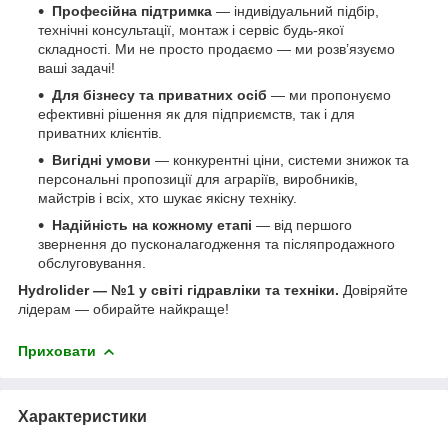
Професійна підтримка
— індивідуальний підбір,
технічні консультації, монтаж і сервіс будь-якої
складності. Ми не просто продаємо — ми розв’язуємо
ваші задачі!
Для бізнесу та приватних осіб
— ми пропонуємо
ефективні рішення як для підприємств, так і для
приватних клієнтів.
Вигідні умови
— конкурентні ціни, системи знижок та
персональні пропозиції для аграріїв, виробників,
майстрів і всіх, хто шукає якісну техніку.
Надійність на кожному етапі
— від першого
звернення до пусконалагодження та післяпродажного
обслуговування.
Hydrolider — №1 у світі гідравліки та техніки.
Довіряйте
лідерам — обирайте найкраще!
Приховати
Характеристики