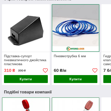
Підставка-супорт
Пневмотрубка 6 мм
Гид
пневматичного джойстика
клап
пластикова
само
310
60
7 6
₴
₴/м
390 ₴
Купити
Купити
Подібні товари компанії