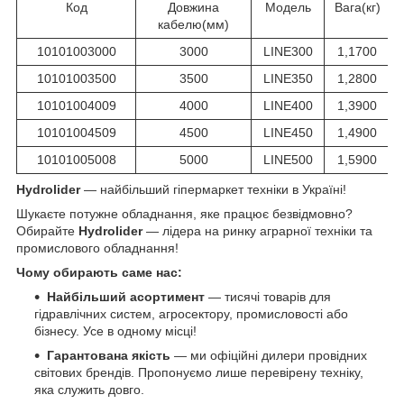
Код
Довжина
Модель
Вага(кг)
кабелю(мм)
10101003000
3000
LINE300
1,1700
10101003500
3500
LINE350
1,2800
10101004009
4000
LINE400
1,3900
10101004509
4500
LINE450
1,4900
10101005008
5000
LINE500
1,5900
Hydrolider
— найбільший гіпермаркет техніки в Україні!
Шукаєте потужне обладнання, яке працює безвідмовно?
Обирайте
Hydrolider
— лідера на ринку аграрної техніки та
промислового обладнання!
Чому обирають саме нас:
Найбільший асортимент
— тисячі товарів для
гідравлічних систем, агросектору, промисловості або
бізнесу. Усе в одному місці!
Гарантована якість
— ми офіційні дилери провідних
світових брендів. Пропонуємо лише перевірену техніку,
яка служить довго.