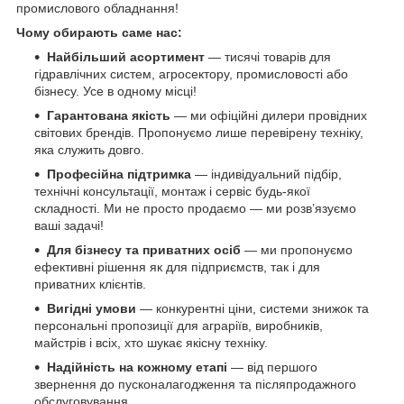
промислового обладнання!
Чому обирають саме нас:
Найбільший асортимент
— тисячі товарів для
гідравлічних систем, агросектору, промисловості або
бізнесу. Усе в одному місці!
Гарантована якість
— ми офіційні дилери провідних
світових брендів. Пропонуємо лише перевірену техніку,
яка служить довго.
Професійна підтримка
— індивідуальний підбір,
технічні консультації, монтаж і сервіс будь-якої
складності. Ми не просто продаємо — ми розв’язуємо
ваші задачі!
Для бізнесу та приватних осіб
— ми пропонуємо
ефективні рішення як для підприємств, так і для
приватних клієнтів.
Вигідні умови
— конкурентні ціни, системи знижок та
персональні пропозиції для аграріїв, виробників,
майстрів і всіх, хто шукає якісну техніку.
Надійність на кожному етапі
— від першого
звернення до пусконалагодження та післяпродажного
обслуговування.