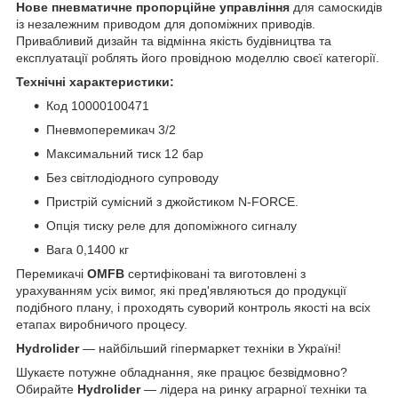
Нове пневматичне пропорційне управління
для самоскидів
із незалежним приводом для допоміжних приводів.
Привабливий дизайн та відмінна якість будівництва та
експлуатації роблять його провідною моделлю своєї категорії.
Технічні характеристики:
Код 10000100471
Пневмоперемикач 3/2
Максимальний тиск 12 бар
Без світлодіодного супроводу
Пристрій сумісний з джойстиком N-FORCE.
Опція тиску реле для допоміжного сигналу
Вага 0,1400 кг
Перемикачі
OMFB
сертифіковані та виготовлені з
урахуванням усіх вимог, які пред'являються до продукції
подібного плану, і проходять суворий контроль якості на всіх
етапах виробничого процесу.
Hydrolider
— найбільший гіпермаркет техніки в Україні!
Шукаєте потужне обладнання, яке працює безвідмовно?
Обирайте
Hydrolider
— лідера на ринку аграрної техніки та