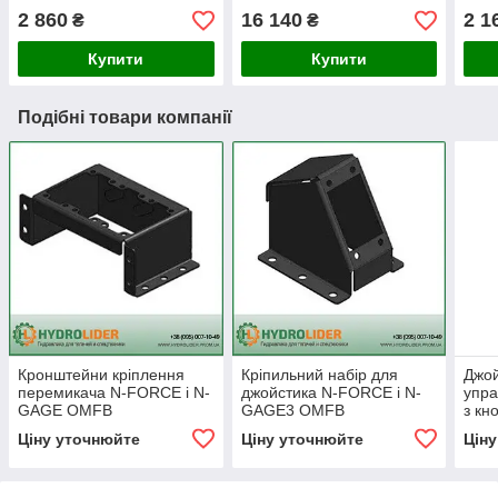
2 860
16 140
2 1
₴
₴
Купити
Купити
Подібні товари компанії
Кронштейни кріплення
Кріпильний набір для
Джой
перемикача N-FORCE і N-
джойстика N-FORCE і N-
упр
GAGE OMFB
GAGE3 OMFB
з кн
(кра
Ціну уточнюйте
Ціну уточнюйте
Цін