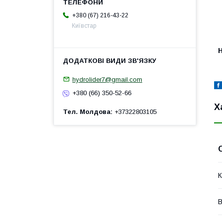
+380 (67) 216-43-22
Київстар
H
hydrolider7@gmail.com
+380 (66) 350-52-66
Х
Тел. Молдова
+37322803105
К
В