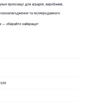
ьні пропозиції для аграріїв, виробників,
усконалагодження та післяпродажного
м — обирайте найкраще!
0109