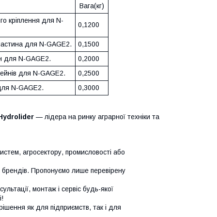
Вага(кг)
го кріплення для N-
0,1200
ластина для N-GAGE2.
0,1500
н для N-GAGE2.
0,2000
тейнів для N-GAGE2.
0,2500
для N-GAGE2.
0,3000
Hydrolider
— лідера на ринку аграрної техніки та
систем, агросектору, промисловості або
х брендів. Пропонуємо лише перевірену
сультації, монтаж і сервіс будь-якої
!
ішення як для підприємств, так і для