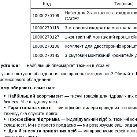
Код
Тип(опис)
Набір для 2-контактного квадратно
10000270109
GAGE2
10000270118
3-стороння квадратна монтажна п
10000270127
1-контактний монтажний кронштей
10000270136
Комплект для двосторонніх кронш
10000270145
3-смуговий монтажний кронштейн 
ydrolider
— найбільший гіпермаркет техніки в Україні!
укаєте потужне обладнання, яке працює безвідмовно? Обирайте
ромислового обладнання!
Чому обирають саме нас:
Найбільший асортимент
— тисячі товарів для гідравлічних 
бізнесу. Усе в одному місці!
Гарантована якість
— ми офіційні дилери провідних світови
техніку, яка служить довго.
Професійна підтримка
— індивідуальний підбір, технічні кон
складності. Ми не просто продаємо — ми розв’язуємо ваші задачі
Для бізнесу та приватних осіб
— ми пропонуємо ефективні р
приватних клієнтів.