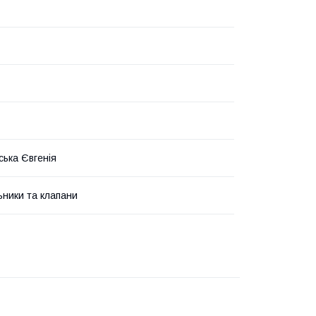
ька Євгенія
ьники та клапани