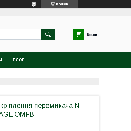
Кошик
Кошик
И
БЛОГ
кріплення перемикача N-
GAGE OMFB