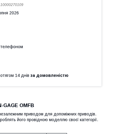
:
10000270109
рпня 2026
а телефоном
ротягом 14 днів
за домовленістю
 N-GAGE OMFB
 незалежним приводом для допоміжних приводів.
 роблять його провідною моделлю своєї категорії.