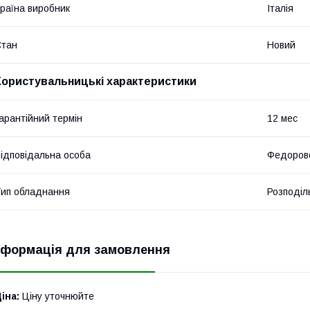
раїна виробник
Італія
Стан
Новий
Користувальницькі характеристики
арантійний термін
12 мес
ідповідальна особа
Федоровс
ип обладнання
Розподіл
нформація для замовлення
іна:
Ціну уточнюйте