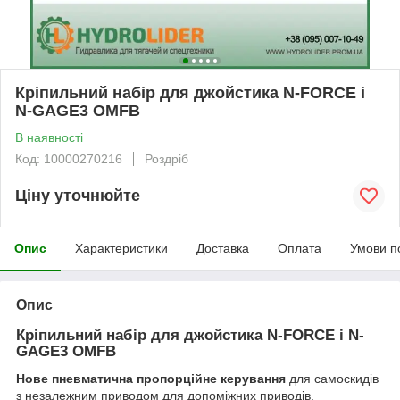
Кріпильний набір для джойстика N-FORCE і
N-GAGE3 OMFB
В наявності
Код: 10000270216
Роздріб
Ціну уточнюйте
Опис
Характеристики
Доставка
Оплата
Умови п
Опис
Кріпильний набір для джойстика N-FORCE і N-
GAGE3 OMFB
Нове пневматична пропорційне керування
для самоскидів
з незалежним приводом для допоміжних приводів.