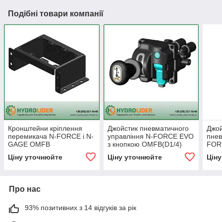
Подібні товари компанії
Кронштейни кріплення
Джойстик пневматичного
Джой
перемикача N-FORCE і N-
управління N-FORCE EVO
пнев
GAGE OMFB
з кнопкою OMFB(D1/4)
FOR
(кран підйому кузова)
крі
Ціну уточнюйте
Ціну уточнюйте
Цін
(авт
пове
Про нас
93% позитивних з 14 відгуків за рік