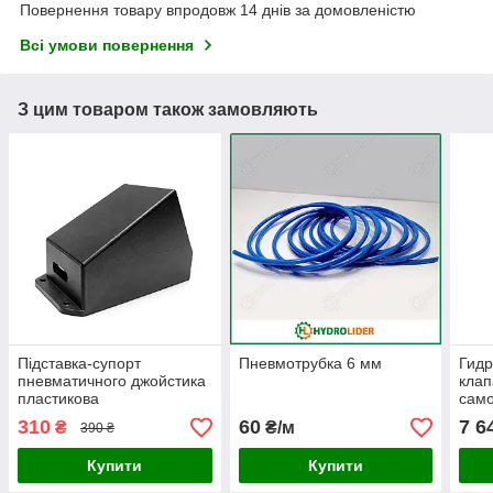
Повернення товару впродовж 14 днів за домовленістю
Всі умови повернення
З цим товаром також замовляють
Підставка-супорт
Пневмотрубка 6 мм
Гид
пневматичного джойстика
клап
пластикова
само
310
60
7 6
₴
₴/м
390 ₴
Купити
Купити