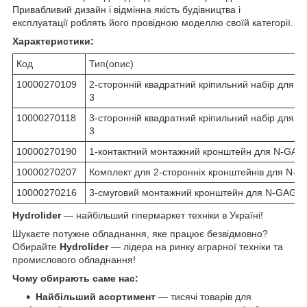
Привабливий дизайн і відмінна якість будівництва і
експлуатації роблять його провідною моделлю своїй категорії.
Характеристики:
Код
Тип(опис)
10000270109
2-сторонній квадратний кріпильний набір для 
3
10000270118
3-сторонній квадратний кріпильний набір для 
3
10000270190
1-контактний монтажний кронштейн для N-GAG
10000270207
Комплект для 2-сторонніх кронштейнів для N-
10000270216
3-смуговий монтажний кронштейн для N-GAGE
Hydrolider
— найбільший гіпермаркет техніки в Україні!
Шукаєте потужне обладнання, яке працює безвідмовно?
Обирайте
Hydrolider
— лідера на ринку аграрної техніки та
промислового обладнання!
Чому обирають саме нас:
Найбільший асортимент
— тисячі товарів для