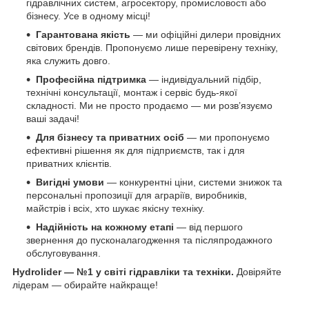
гідравлічних систем, агросектору, промисловості або
бізнесу. Усе в одному місці!
Гарантована якість
— ми офіційні дилери провідних
світових брендів. Пропонуємо лише перевірену техніку,
яка служить довго.
Професійна підтримка
— індивідуальний підбір,
технічні консультації, монтаж і сервіс будь-якої
складності. Ми не просто продаємо — ми розв’язуємо
ваші задачі!
Для бізнесу та приватних осіб
— ми пропонуємо
ефективні рішення як для підприємств, так і для
приватних клієнтів.
Вигідні умови
— конкурентні ціни, системи знижок та
персональні пропозиції для аграріїв, виробників,
майстрів і всіх, хто шукає якісну техніку.
Надійність на кожному етапі
— від першого
звернення до пусконалагодження та післяпродажного
обслуговування.
Hydrolider — №1 у світі гідравліки та техніки.
Довіряйте
лідерам — обирайте найкраще!