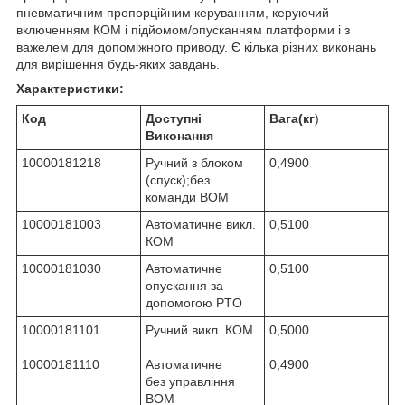
пневматичним пропорційним керуванням, керуючий
включенням КОМ і підйомом/опусканням платформи і з
важелем для допоміжного приводу. Є кілька різних виконань
для вирішення будь-яких завдань.
Характеристики:
Код
Доступні
Вага(кг
)
Виконання
10000181218
Ручний з блоком
0,4900
(спуск);без
команди ВОМ
10000181003
Автоматичне викл.
0,5100
КОМ
10000181030
Автоматичне
0,5100
опускання за
допомогою PTO
10000181101
Ручний викл. КОМ
0,5000
10000181110
Автоматичне
0,4900
без управління
ВОМ