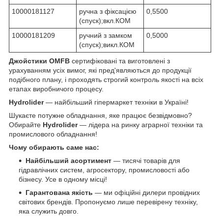
10000181127
ручна з фіксацією
0,5500
(спуск);вкл.КОМ
10000181209
ручний з замком
0,5000
(спуск);викл.КОМ
Джойстики OMFB
сертифіковані та виготовлені з
урахуванням усіх вимог, які пред'являються до продукції
подібного плану, і проходять строгий контроль якості на всіх
етапах виробничого процесу.
Hydrolider
— найбільший гіпермаркет техніки в Україні!
Шукаєте потужне обладнання, яке працює безвідмовно?
Обирайте
Hydrolider
— лідера на ринку аграрної техніки та
промислового обладнання!
Чому обирають саме нас:
Найбільший асортимент
— тисячі товарів для
гідравлічних систем, агросектору, промисловості або
бізнесу. Усе в одному місці!
Гарантована якість
— ми офіційні дилери провідних
світових брендів. Пропонуємо лише перевірену техніку,
яка служить довго.