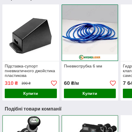
Підставка-супорт
Пневмотрубка 6 мм
Гид
пневматичного джойстика
клап
пластикова
само
310
60
7 6
₴
₴/м
390 ₴
Купити
Купити
Подібні товари компанії