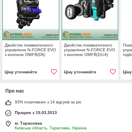
Джойстик пневматичного
Джойстик пневматичного
Пнев
управління N-FORCE EVO
управління N-FORCE EVO
упра
з кнопкою OMFB(D6)
з кнопкою OMFB(D1/4)
підй
(кран підйому кузова)
(кран підйому кузова)
кузо
підй
Ціну уточнюйте
Ціну уточнюйте
Цін
Про нас
93% позитивних з 14 відгуків за рік
Працює з 15.03.2013
м. Тарасовка
Київська область, Тарасовка, Україна