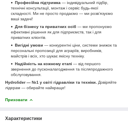
Професійна підтримка
— індивідуальний підбір,
технічні консультації, монтаж і сервіс будь-якої
складності. Ми не просто продаємо — ми розв’язуємо
ваші задачі!
Для бізнесу та приватних осіб
— ми пропонуємо
ефективні рішення як для підприємств, так і для
приватних клієнтів.
Вигідні умови
— конкурентні ціни, системи знижок та
персональні пропозиції для аграріїв, виробників,
майстрів і всіх, хто шукає якісну техніку.
Надійність на кожному етапі
— від першого
звернення до пусконалагодження та післяпродажного
обслуговування.
Hydrolider — №1 у світі гідравліки та техніки.
Довіряйте
лідерам — обирайте найкраще!
Приховати
Характеристики