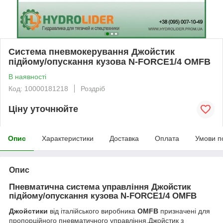
Система пневмокерування Джойстик
підйому/опускання кузова N-FORCE1/4 OMFB
В наявності
Код: 10000181218
Роздріб
Ціну уточнюйте
Опис
Характеристики
Доставка
Оплата
Умови п
Опис
Пневматична система управління Джойстик
підйому/опускання кузова N-FORCE1/4
OMFB
Джойстики
від італійського виробника
OMFB
призначені для
пропорційного пневматичного управління.Джойстик з