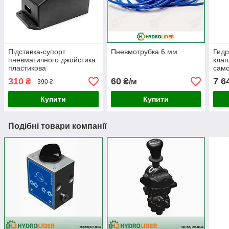
Підставка-супорт
Пневмотрубка 6 мм
Гид
пневматичного джойстика
клап
пластикова
само
310
60
7 6
₴
₴/м
390 ₴
Купити
Купити
Подібні товари компанії