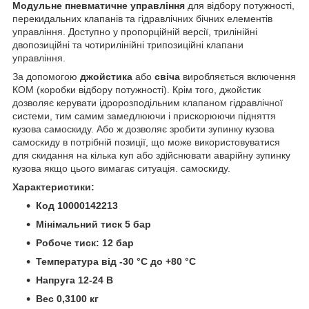
Модульне пневматичне управління
для відбору потужності,
перекидальних клапанів та гідравлічних бічних елементів
управління. Доступно у пропорційній версії, трилінійні
двопозиційні та чотирилінійні трипозиційні клапани
управління.
За допомогою
джойстика
або
свіча
виробляється включення
КОМ (коробки відбору потужності). Крім того, джойстик
дозволяє керувати ідророзподільним клапаном гідравлічної
системи, тим самим замедлюючи і прискорюючи підняття
кузова самоскиду. Або ж дозволяє зробити зупинку кузова
самоскиду в потрібній позиції, що може використовуватися
для скидання на кілька куп або здійснювати аварійну зупинку
кузова якщо цього вимагає ситуація. самоскиду.
Характеристики:
Код 10000142213
Мінімальний тиск 5 бар
Робоче тиск: 12 бар
Температура від -30 °C до +80 °C
Напруга 12-24 В
Вес 0,3100 кг