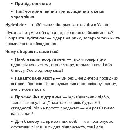
Привід: селектор
Тип: чотирилінійний трипозиційний клапан
управління
Hydrolider
— найбільший гіпермаркет техніки в Україні!
Шукаєте потужне обладнання, яке працює безвідмовно?
Обирайте
Hydrolider
— лідера на ринку аграрної техніки та
промислового обладнання!
Чому обирають саме нас:
Найбільший асортимент
— тисячі товарів для
гідравлічних систем, агросектору, промисловості або
бізнесу. Усе в одному місці!
Гарантована якість
— ми офіційні дилери провідних
світових брендів. Пропонуємо лише перевірену техніку,
яка служить довго.
Професійна підтримка
— індивідуальний підбір,
технічні консультації, монтаж і сервіс будь-якої
складності. Ми не просто продаємо — ми розв’язуємо
ваші задачі!
Для бізнесу та приватних осіб
— ми пропонуємо
ефективні рішення як для підприємств, так і для