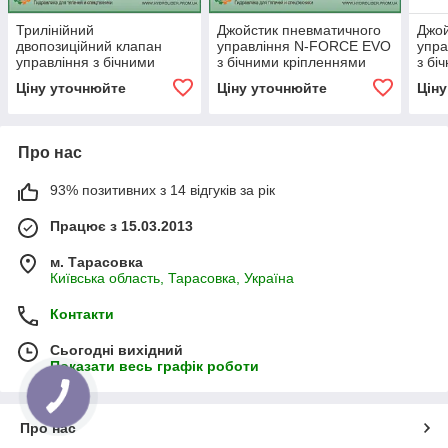
Трилінійний
Джойстик пневматичного
Джой
двопозиційний клапан
управління N-FORCE EVO
упр
управління з бічними
з бічними кріпленнями
з бі
виходами OMFB
OMFB (кран підйому
OMFB
Ціну уточнюйте
Ціну уточнюйте
Цін
кузова)
блок
Про нас
93% позитивних з 14 відгуків за рік
Працює з 15.03.2013
м. Тарасовка
Київська область, Тарасовка, Україна
Контакти
Сьогодні вихідний
Показати весь графік роботи
Про нас