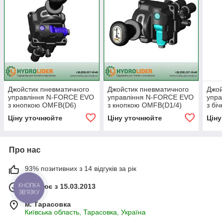
Джойстик пневматичного
Джойстик пневматичного
Джой
управління N-FORCE EVO
управління N-FORCE EVO
упр
з кнопкою OMFB(D6)
з кнопкою OMFB(D1/4)
з бі
(кран підйому кузова)
(кран підйому кузова)
OMFB
Ціну уточнюйте
Ціну уточнюйте
Цін
кузо
Про нас
93% позитивних з 14 відгуків за рік
КНОПКА
Працює з 15.03.2013
ЗВ'ЯЗКУ
м. Тарасовка
Київська область, Тарасовка, Україна