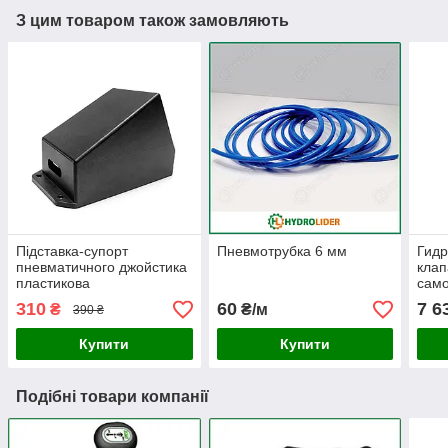
З цим товаром також замовляють
Підставка-супорт
Пневмотрубка 6 мм
Гид
пневматичного джойстика
клап
пластикова
само
310
60
7 6
₴
₴/м
390 ₴
Купити
Купити
Подібні товари компанії