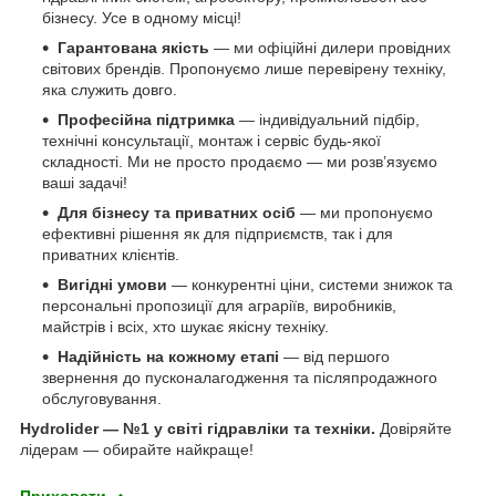
бізнесу. Усе в одному місці!
Гарантована якість
— ми офіційні дилери провідних
світових брендів. Пропонуємо лише перевірену техніку,
яка служить довго.
Професійна підтримка
— індивідуальний підбір,
технічні консультації, монтаж і сервіс будь-якої
складності. Ми не просто продаємо — ми розв’язуємо
ваші задачі!
Для бізнесу та приватних осіб
— ми пропонуємо
ефективні рішення як для підприємств, так і для
приватних клієнтів.
Вигідні умови
— конкурентні ціни, системи знижок та
персональні пропозиції для аграріїв, виробників,
майстрів і всіх, хто шукає якісну техніку.
Надійність на кожному етапі
— від першого
звернення до пусконалагодження та післяпродажного
обслуговування.
Hydrolider — №1 у світі гідравліки та техніки.
Довіряйте
лідерам — обирайте найкраще!
Приховати