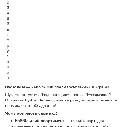
0
і
0
й
0
н
8
и
й
в
г
о
р
у
/
в
н
и
з
Hydrolider
— найбільший гіпермаркет техніки в Україні!
Шукаєте потужне обладнання, яке працює безвідмовно?
Обирайте
Hydrolider
— лідера на ринку аграрної техніки та
промислового обладнання!
Чому обирають саме нас:
Найбільший асортимент
— тисячі товарів для
гідравлічних систем, агросектору, промисловості або