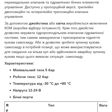
перекидальних клапанів та гідравлічних бічних елементів
управління. Доступно у пропорційній версії, трилінійні
двопозиційні та чотирилінійні трипозиційні клапани
управління.
За допомогою
джойстика
або
свіча
виробляється включення
КОМ (коробки відбору потужності). Крім того джойстик
дозволяє керувати гідророзподільним клапаном гідравлічної
системи, тим самим замедлюючи і прискорюючи підняття
кузова самоскиду. Або ж дозволяє зробити зупинку кузова
самоскиду в потрібній позиції, що може використовуватися
для скидання на кілька куп або здійснювати аварійну зупинку
кузова якщо цього вимагає ситуація. самоскиду.
Характеристики:
Мінімальний тиск 5 бар
Робоче тиск: 12 бар
Температура від -30 °C до +80 °C
Напруга 12-24 В
Бічні порти
К
П
Тип
Вага(кг
о
р