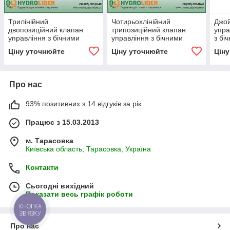
Трилінійний
Чотирьохлінійний
Джой
двопозиційний клапан
трипозиційний клапан
упр
управління з бічними
управління з бічними
з бі
виходами OMFB
виходами OMFB
OMFB
Ціну уточнюйте
Ціну уточнюйте
Цін
кузо
Про нас
93% позитивних з 14 відгуків за рік
Працює з 15.03.2013
м. Тарасовка
Київська область, Тарасовка, Україна
Контакти
Сьогодні вихідний
Показати весь графік роботи
КНОПКА
ЗВ'ЯЗКУ
Про нас