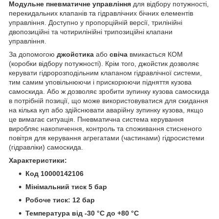
Модульне пневматичне управління
для відбору потужності,
перекидальних клапанів та гідравлічних бічних елементів
управління. Доступно у пропорційній версії, трилінійні
двопозиційні та чотирилінійні трипозиційні клапани
управління.
За допомогою
джойстика
або
свіча
вмикається КОМ
(коробки відбору потужності). Крім того, джойстик дозволяє
керувати гідророзподільним клапаном гідравлічної системи,
тим самим уповільнюючи і прискорюючи підняття кузова
самоскида. Або ж дозволяє зробити зупинку кузова самоскида
в потрібній позиції, що може використовуватися для скидання
на кілька куп або здійснювати аварійну зупинку кузова, якщо
це вимагає ситуація. Пневматична система керування
виробляє накопичення, контроль та споживання стисненого
повітря для керування агрегатами (частинами) гідросистеми
(гідравліки) самоскида.
Характеристики:
Код 10000142106
Мінімальний тиск 5 бар
Робоче тиск: 12 бар
Температура від -30 °C до +80 °C