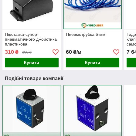
Підставка-супорт
Пневмотрубка 6 мм
Гид
пневматичного джойстика
клап
пластикова
само
310
60
7 6
₴
₴/м
390 ₴
Купити
Купити
Подібні товари компанії