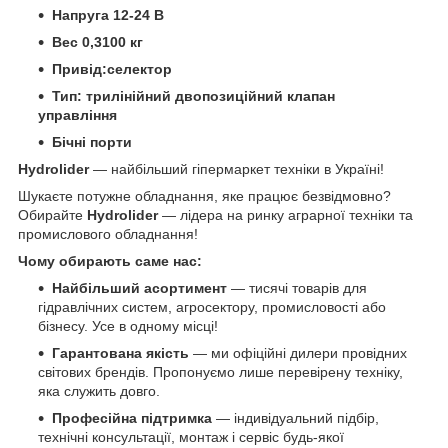
Напруга 12-24 В
Вес 0,3100 кг
Привід:селектор
Тип: трилінійний двопозиційний клапан
управління
Бічні порти
Hydrolider
— найбільший гіпермаркет техніки в Україні!
Шукаєте потужне обладнання, яке працює безвідмовно?
Обирайте
Hydrolider
— лідера на ринку аграрної техніки та
промислового обладнання!
Чому обирають саме нас:
Найбільший асортимент
— тисячі товарів для
гідравлічних систем, агросектору, промисловості або
бізнесу. Усе в одному місці!
Гарантована якість
— ми офіційні дилери провідних
світових брендів. Пропонуємо лише перевірену техніку,
яка служить довго.
Професійна підтримка
— індивідуальний підбір,
технічні консультації, монтаж і сервіс будь-якої