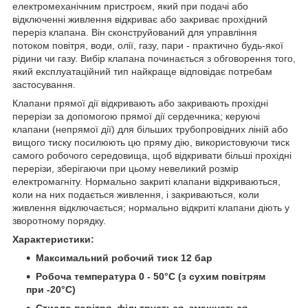
електромеханічним пристроєм, який при подачі або
відключенні живлення відкриває або закриває прохідний
переріз клапана. Він сконструйований для управління
потоком повітря, води, олії, газу, пари - практично будь-якої
рідини чи газу. Вибір клапана починається з обговорення того,
який експлуатаційний тип найкраще відповідає потребам
застосування.
Клапани прямої дії відкривають або закривають прохідні
перерізи за допомогою прямої дії сердечника; керуючі
клапани (непрямої дії) для більших трубопровідних ліній або
вищого тиску посилюють цю пряму дію, використовуючи тиск
самого робочого середовища, щоб відкривати більші прохідні
перерізи, зберігаючи при цьому невеликий розмір
електромагніту. Нормально закриті клапани відкриваються,
коли на них подається живлення, і закриваються, коли
живлення відключається; нормально відкриті клапани діють у
зворотному порядку.
Характеристики:
Максимальний робочий тиск 12 бар
Робоча температура 0 - 50°C (з сухим повітрям
при -20°C)
Стисло повітря, фільтрується, змащується