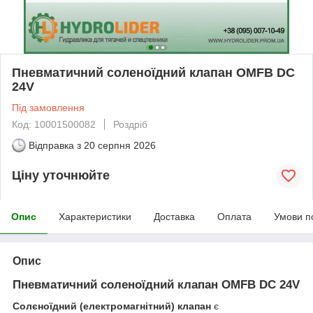
Пневматичний соленоїдний клапан OMFB DC
24V
Під замовлення
Код: 10001500082
Роздріб
Відправка з
20 серпня 2026
Ціну уточнюйте
Опис
Характеристики
Доставка
Оплата
Умови п
Опис
Пневматичний соленоїдний клапан OMFB DC 24V
Солєноїдний (електромагнітний) клапан
є