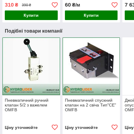
310
60
7 6
₴
₴/м
390 ₴
Купити
Купити
Подібні товари компанії
Пневматичний ручний
Пневматичний спускний
Джой
клапан 5/2 з важелем
клапан на 2 свіча Тип"CE"
опус
OMFB
OMFB
OMFB
кузо
Ціну уточнюйте
Ціну уточнюйте
Цін