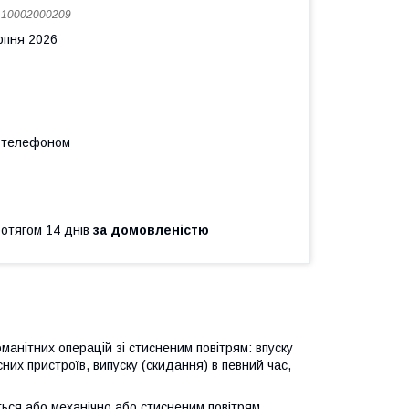
:
10002000209
рпня 2026
а телефоном
ротягом 14 днів
за домовленістю
анітних операцій зі стисненим повітрям: впуску
асних пристроїв, випуску (скидання) в певний час,
ться або механічно або стисненим повітрям.