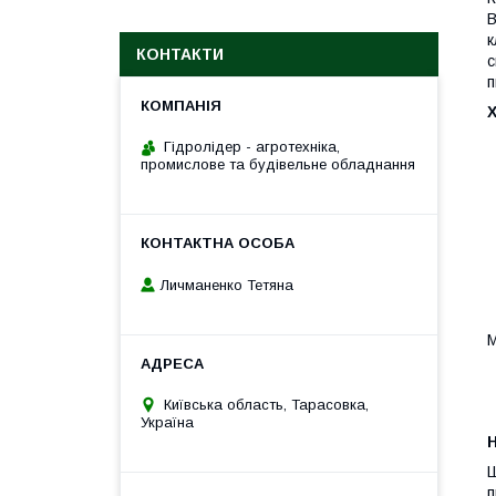
В
к
КОНТАКТИ
с
п
Гідролідер - агротехніка,
промислове та будівельне обладнання
Личманенко Тетяна
М
Київська область, Тарасовка,
Україна
H
Ш
п