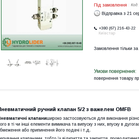
Під замовлення
Код
Відправка з 21 се
+380 (67) 216-43-22
Київстар
Замовлення тільки з
повернення товару п
Пневматичний ручний клапан 5/2 з важелем OMFB
Пневматичні клапани
широко застосовуються для виконання різном
ого в ті чи інші елементи вимикача та випуску з них, впуску в дугог
бмеження або припинення його подачі і т.д.
ерування клапанами, тобто їх відкриття та закриття, проводитиме