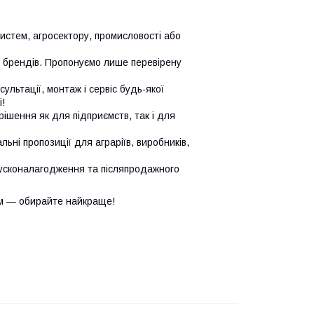
систем, агросектору, промисловості або
х брендів. Пропонуємо лише перевірену
сультації, монтаж і сервіс будь-якої
!
ішення як для підприємств, так і для
ьні пропозиції для аграріїв, виробників,
усконалагодження та післяпродажного
м — обирайте найкраще!