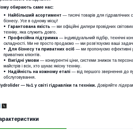
Чому обирають саме нас:
Найбільший асортимент
— тисячі товарів для гідравлічних 
бізнесу. Усе в одному місці!
Гарантована якість
— ми офіційні дилери провідних світови
техніку, яка служить довго.
Професійна підтримка
— індивідуальний підбір, технічні кон
складності. Ми не просто продаємо — ми розв’язуємо ваші задачі
Для бізнесу та приватних осіб
— ми пропонуємо ефективні р
приватних клієнтів.
Вигідні умови
— конкурентні ціни, системи знижок та персонал
майстрів і всіх, хто шукає якісну техніку.
Надійність на кожному етапі
— від першого звернення до п
обслуговування.
ydrolider — №1 у світі гідравліки та техніки.
Довіряйте лідера
арактеристики