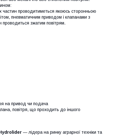
чином:
их частин проводитиметься якоюсь сторонньою
ітом, пневматичним приводом і клапанами з
н проводиться зжатим повітрям.
тря на привод чи подача
пана, повітря, що проходить до іншого
Hydrolider
— лідера на ринку аграрної техніки та