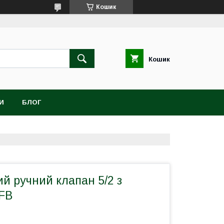
Кошик
Кошик
И
БЛОГ
й ручний клапан 5/2 з
FB