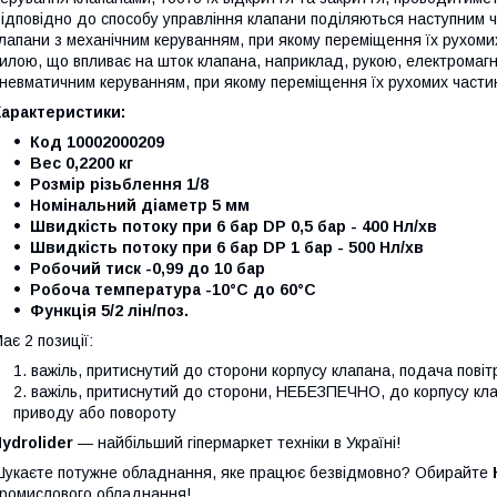
ідповідно до способу управління клапани поділяються наступним 
лапани з механічним керуванням, при якому переміщення їх рухом
илою, що впливає на шток клапана, наприклад, рукою, електромагн
невматичним керуванням, при якому переміщення їх рухомих части
Характеристики:
Код 10002000209
Вес 0,2200 кг
Розмір різьблення 1/8
Номінальний діаметр 5 мм
Швидкість потоку при 6 бар DP 0,5 бар - 400 Нл/хв
Швидкість потоку при 6 бар DP 1 бар - 500 Нл/хв
Робочий тиск -0,99 до 10 бар
Робоча температура -10°C до 60°C
Функція 5/2 лін/поз.
ає 2 позиції:
важіль, притиснутий до сторони корпусу клапана, подача пові
важіль, притиснутий до сторони, НЕБЕЗПЕЧНО, до корпусу кла
приводу або повороту
ydrolider
— найбільший гіпермаркет техніки в Україні!
укаєте потужне обладнання, яке працює безвідмовно? Обирайте
ромислового обладнання!