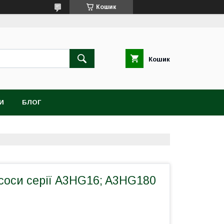
Кошик
Кошик
И
БЛОГ
соси серії A3HG16; A3HG180