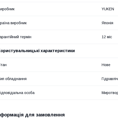
иробник
YUKEN
раїна виробник
Японія
арантійний термін
12 міс
Користувальницькі характеристики
Стан
Нове
ип обладнання
Гідравліч
ідповідальна особа
Миротвор
нформація для замовлення