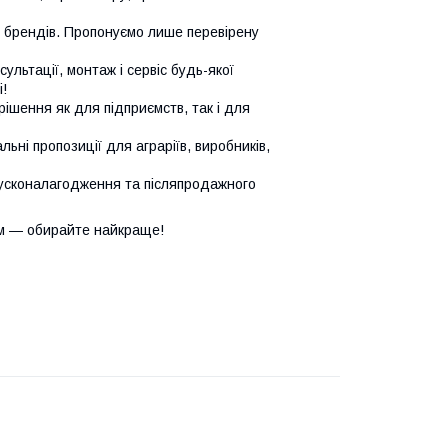
х брендів. Пропонуємо лише перевірену
сультації, монтаж і сервіс будь-якої
!
ішення як для підприємств, так і для
ьні пропозиції для аграріїв, виробників,
усконалагодження та післяпродажного
м — обирайте найкраще!