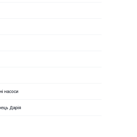
ні насоси
ець Дарія