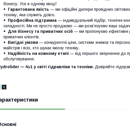
бізнесу. Усе в одному місці!
Гарантована якість
— ми офіційні дилери провідних світови
техніку, яка служить довго.
Професійна підтримка
— індивідуальний підбір, технічні кон
складності. Ми не просто продаємо — ми розв’язуємо ваші задачі
Для бізнесу та приватних осіб
— ми пропонуємо ефективні р
приватних клієнтів.
Вигідні умови
— конкурентні ціни, системи знижок та персонал
майстрів і всіх, хто шукає якісну техніку.
Надійність на кожному етапі
— від першого звернення до п
обслуговування.
ydrolider — №1 у світі гідравліки та техніки.
Довіряйте лідера
арактеристики
Основні