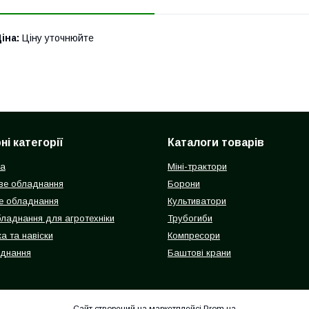
іна:
Ціну уточнюйте
і категорії
Каталоги товарів
ка
Міні-трактори
ве обладнання
Борони
е обладнання
Культиватори
бладнання для агротехніки
Трубогиби
а та навіски
Компресори
аднання
Баштові крани
Сайт створений на маркетплейсі
Prom.ua