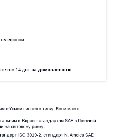
а телефоном
ротягом 14 днів
за домовленістю
им об'ємом високого тиску. Вони мають
гальним в Європі і стандартам SAE в Північній
и на світовому ринку.
тандарт ISO 3019-2, стандарт N. Ameica SAE