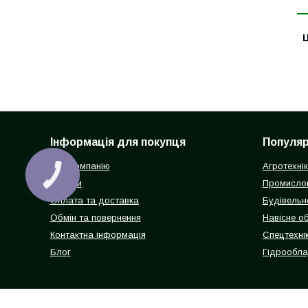
Ц
Інформація для покупця
Популярн
Про компанію
Агротехні
КНОПКА
ЗВ'ЯЗКУ
Відгуки
Промисло
Оплата та доставка
Будівельн
Обмін та повернення
Навісне о
Контактна інформація
Спецтехнік
Блог
Гідрообл