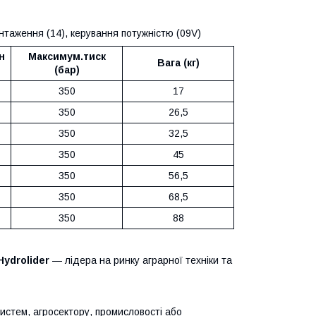
антаження (14), керування потужністю (09V)
н
Максимум.тиск
Вага (кг)
(бар)
350
17
350
26,5
350
32,5
350
45
350
56,5
350
68,5
350
88
Hydrolider
— лідера на ринку аграрної техніки та
систем, агросектору, промисловості або