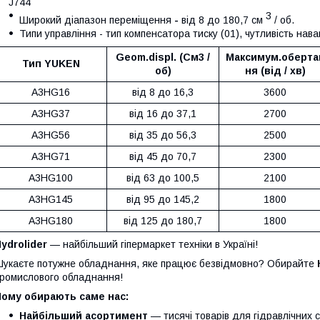
J744
3
Широкий діапазон переміщення
-
від 8 до 180,7 см
/ об.
Типи управління - тип компенсатора тиску (01), чутливість нав
Geom.displ. (См3 /
Максимум.оберта
Тип YUKEN
об)
ня (від / хв)
A3HG16
від 8 до 16,3
3600
A3HG37
від 16 до 37,1
2700
A3HG56
від 35 до 56,3
2500
A3HG71
від 45 до 70,7
2300
A3HG100
від 63 до 100,5
2100
A3HG145
від 95 до 145,2
1800
A3HG180
від 125 до 180,7
1800
ydrolider
— найбільший гіпермаркет техніки в Україні!
укаєте потужне обладнання, яке працює безвідмовно? Обирайте
ромислового обладнання!
Чому обирають саме нас:
Найбільший асортимент
— тисячі товарів для гідравлічних 