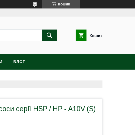
Кошик
Кошик
И
БЛОГ
оси серії HSP / HP - A10V (S)