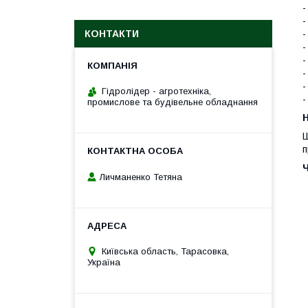
-
-
КОНТАКТИ
-
-
-
-
-
Гідролідер - агротехніка,
-
промислове та будівельне обладнання
H
Ш
п
Личманенко Тетяна
Київська область, Тарасовка,
Україна