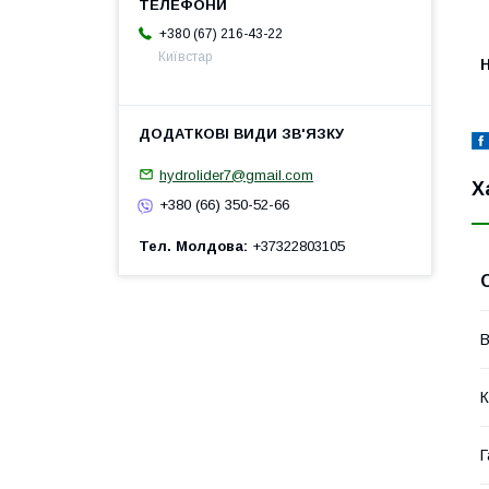
+380 (67) 216-43-22
Київстар
H
hydrolider7@gmail.com
Х
+380 (66) 350-52-66
Тел. Молдова
+37322803105
В
К
Г