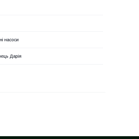
ні насоси
ець Дарія