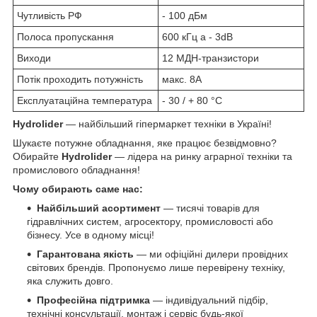
Чутливість РФ
- 100 дБм
Полоса пропускання
600 кГц a - 3dB
Виходи
12 МДН-транзистори
Потік проходить потужність
макс. 8А
Експлуатаційна температура
- 30 / + 80 °C
Hydrolider
— найбільший гіпермаркет техніки в Україні!
Шукаєте потужне обладнання, яке працює безвідмовно?
Обирайте
Hydrolider
— лідера на ринку аграрної техніки та
промислового обладнання!
Чому обирають саме нас:
Найбільший асортимент
— тисячі товарів для
гідравлічних систем, агросектору, промисловості або
бізнесу. Усе в одному місці!
Гарантована якість
— ми офіційні дилери провідних
світових брендів. Пропонуємо лише перевірену техніку,
яка служить довго.
Професійна підтримка
— індивідуальний підбір,
технічні консультації, монтаж і сервіс будь-якої