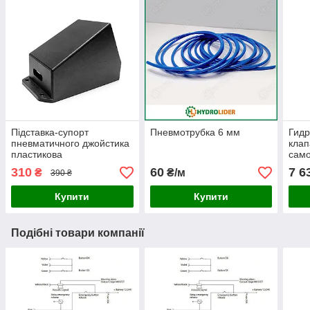
Підставка-супорт
Пневмотрубка 6 мм
Гид
пневматичного джойстика
клап
пластикова
само
310
60
7 6
₴
₴/м
390 ₴
Купити
Купити
Подібні товари компанії