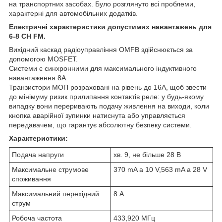
на транспортних засобах. Було розглянуто всі проблеми,
характерні для автомобільних додатків.
Електричні характеристики допустимих навантажень для
6-8 CH FM.
Вихідний каскад радіоуправління OMFB здійснюється за
допомогою MOSFET.
Системи є синхронними для максимального індуктивного
навантаження 8A.
Транзистори МОП розраховані на рівень до 16А, щоб звести
до мінімуму ризик прилипання контактів реле: у будь-якому
випадку вони переривають подачу живлення на виходи, коли
кнопка аварійної зупинки натиснута або управляється
передавачем, що гарантує абсолютну безпеку системи.
Характеристики:
Подача напруги
хв. 9, не більше 28 В
Максимальне струмове
370 mA a 10 V,563 mA a 28 V
споживання
Максимальний перехідний
8 А
струм
Робоча частота
433,920 МГц