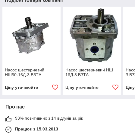
Подібні товари компанії
Насос шестерневий
Насос шестерневий НШ
Нас
НШ50-16Д-3 ВЗТА
16Д-3 ВЗТА
З В
Ціну уточнюйте
Ціну уточнюйте
Цін
Про нас
93% позитивних з 14 відгуків за рік
Працює з 15.03.2013