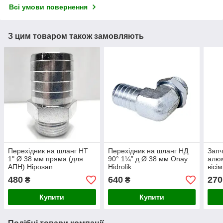
Всі умови повернення
З цим товаром також замовляють
Перехідник на шланг НТ
Перехідник на шланг НД
Запч
1" Ø 38 мм пряма (для
90° 1¼” д Ø 38 мм Onay
алюм
АПН) Hiposan
Hidrolik
вісі
Maki
480
640
270
₴
₴
Купити
Купити