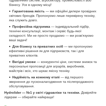
гідравлічних систем, агросектору, промисловості або
бізнесу. Усе в одному місці!
Гарантована якість
— ми офіційні дилери провідних
світових брендів. Пропонуємо лише перевірену техніку,
яка служить довго.
Професійна підтримка
— індивідуальний підбір,
технічні консультації, монтаж і сервіс будь-якої
складності. Ми не просто продаємо — ми розв’язуємо
ваші задачі!
Для бізнесу та приватних осіб
— ми пропонуємо
ефективні рішення як для підприємств, так і для
приватних клієнтів.
Вигідні умови
— конкурентні ціни, системи знижок та
персональні пропозиції для аграріїв, виробників,
майстрів і всіх, хто шукає якісну техніку.
Надійність на кожному етапі
— від першого
звернення до пусконалагодження та післяпродажного
обслуговування.
Hydrolider — №1 у світі гідравліки та техніки.
Довіряйте
лідерам — обирайте найкраще!