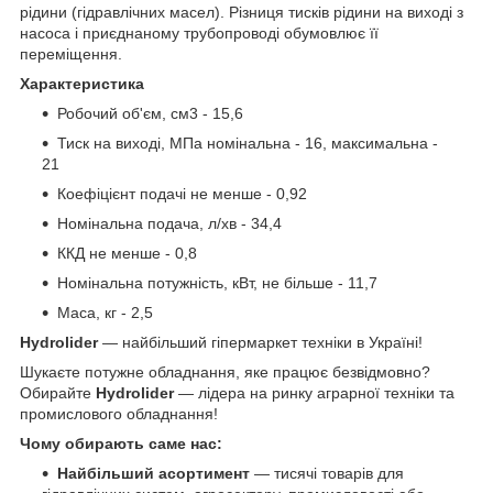
рідини (гідравлічних масел). Різниця тисків рідини на виході з
насоса і приєднаному трубопроводі обумовлює її
переміщення.
Характеристика
Робочий об'єм, см3 - 15,6
Тиск на виході, МПа номінальна - 16, максимальна -
21
Коефіцієнт подачі не менше - 0,92
Номінальна подача, л/хв - 34,4
ККД не менше - 0,8
Номінальна потужність, кВт, не більше - 11,7
Маса, кг - 2,5
Hydrolider
— найбільший гіпермаркет техніки в Україні!
Шукаєте потужне обладнання, яке працює безвідмовно?
Обирайте
Hydrolider
— лідера на ринку аграрної техніки та
промислового обладнання!
Чому обирають саме нас:
Найбільший асортимент
— тисячі товарів для