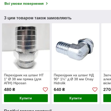
Всі умови повернення
З цим товаром також замовляють
Перехідник на шланг НТ
Перехідник на шланг НД
Запч
1" Ø 38 мм пряма (для
90° 1¼” д Ø 38 мм Onay
алюм
АПН) Hiposan
Hidrolik
вісі
Maki
480
640
270
₴
₴
Купити
Купити