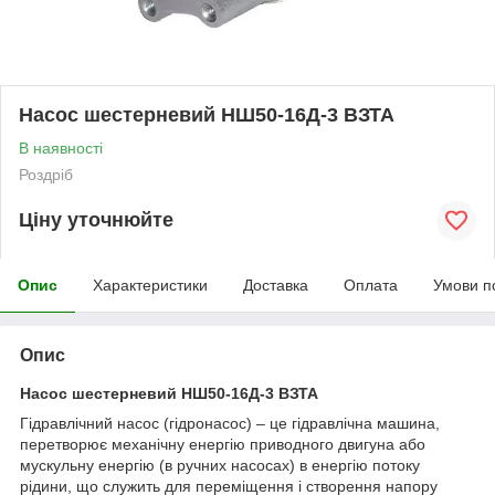
Насос шестерневий НШ50-16Д-3 ВЗТА
В наявності
Роздріб
Ціну уточнюйте
Опис
Характеристики
Доставка
Оплата
Умови п
Опис
Насос шестерневий НШ50-16Д-3 ВЗТА
Гідравлічний насос (гідронасос) – це гідравлічна машина,
перетворює механічну енергію приводного двигуна або
мускульну енергію (в ручних насосах) в енергію потоку
рідини, що служить для переміщення і створення напору