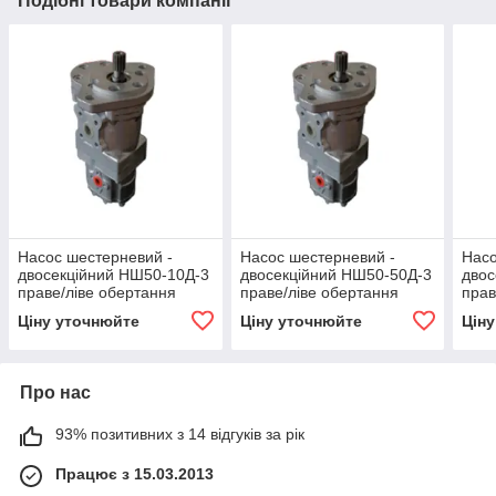
Подібні товари компанії
Насос шестерневий -
Насос шестерневий -
Насо
двосекційний НШ50-10Д-3
двосекційний НШ50-50Д-3
двос
праве/ліве обертання
праве/ліве обертання
прав
ВЗТА
ВЗТА
ВЗТ
Ціну уточнюйте
Ціну уточнюйте
Цін
Про нас
93% позитивних з 14 відгуків за рік
Працює з 15.03.2013