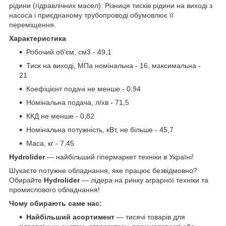
рідини (гідравлічних масел). Різниця тисків рідини на виході з
насоса і приєднаному трубопроводі обумовлює її
переміщення.
Характеристика
Робочий об'єм, см3 - 49,1
Тиск на виході, МПа номінальна - 16, максимальна -
21
Коефіцієнт подачі не менше - 0,94
Номінальна подача, л/хв - 71,5
ККД не менше - 0,82
Номінальна потужність, кВт, не більше - 45,7
Маса, кг - 7,45
Hydrolider
— найбільший гіпермаркет техніки в Україні!
Шукаєте потужне обладнання, яке працює безвідмовно?
Обирайте
Hydrolider
— лідера на ринку аграрної техніки та
промислового обладнання!
Чому обирають саме нас:
Найбільший асортимент
— тисячі товарів для