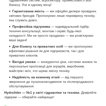
гідравлічних систем, агросектору, промисловості або
бізнесу. Усе в одному місці!
Гарантована якість
— ми офіційні дилери провідних
світових брендів. Пропонуємо лише перевірену техніку,
яка служить довго.
Професійна підтримка
— індивідуальний підбір,
технічні консультації, монтаж і сервіс будь-якої
складності. Ми не просто продаємо — ми розв’язуємо
ваші задачі!
Для бізнесу та приватних осіб
— ми пропонуємо
ефективні рішення як для підприємств, так і для
приватних клієнтів.
Вигідні умови
— конкурентні ціни, системи знижок та
персональні пропозиції для аграріїв, виробників,
майстрів і всіх, хто шукає якісну техніку.
Надійність на кожному етапі
— від першого
звернення до пусконалагодження та післяпродажного
обслуговування.
Hydrolider — №1 у світі гідравліки та техніки.
Довіряйте
лідерам — обирайте найкраще!