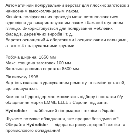
Автоматичний полірувальний верстат для плоских заготовок з
нанесеним высокоглянцевым лаком.
Кількість полірувальних проходів може встановлюватися
відповідно до використовуваним лаком і бажаної ступенем
глянцю. Використовується для полірування меблевих
фасадів, дерев'яних виробів і т. д.
Верстат оснащений 4 обертовими і осцилюючими вальцями,
а також 4 полірувальними кругами.
Робоча ширина: 1650 мм
Макс. товщина заготовок 100 мм
Загальна довжина верстата 8500 мм
Рік випуску 1998
Вартість вказана з урахуванням ремонту та заміни деталей,
що зношуються.
Компанія Гідролідер має можливість підбору і поставки б/у
обладнання марки EMME ELLE з Європи, під запит.
Hydrolider
— найбільший гіпермаркет техніки в Україні!
Шукаєте потужне обладнання, яке працює безвідмовно?
Обирайте
Hydrolider
— лідера на ринку аграрної техніки та
промислового обладнання!