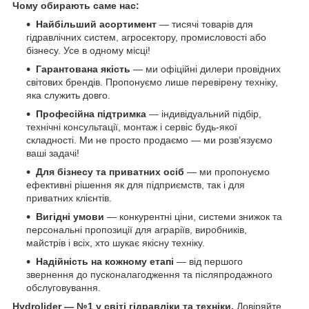
Чому обирають саме нас:
Найбільший асортимент
— тисячі товарів для
гідравлічних систем, агросектору, промисловості або
бізнесу. Усе в одному місці!
Гарантована якість
— ми офіційні дилери провідних
світових брендів. Пропонуємо лише перевірену техніку,
яка служить довго.
Професійна підтримка
— індивідуальний підбір,
технічні консультації, монтаж і сервіс будь-якої
складності. Ми не просто продаємо — ми розв’язуємо
ваші задачі!
Для бізнесу та приватних осіб
— ми пропонуємо
ефективні рішення як для підприємств, так і для
приватних клієнтів.
Вигідні умови
— конкурентні ціни, системи знижок та
персональні пропозиції для аграріїв, виробників,
майстрів і всіх, хто шукає якісну техніку.
Надійність на кожному етапі
— від першого
звернення до пусконалагодження та післяпродажного
обслуговування.
Hydrolider — №1 у світі гідравліки та техніки.
Довіряйте