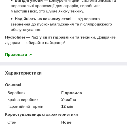
Вигідні умови
— конкурентні ціни, системи знижок та
персональні пропозиції для аграріїв, виробників,
майстрів і всіх, хто шукає якісну техніку.
Надійність на кожному етапі
— від першого
звернення до пусконалагодження та післяпродажного
обслуговування.
Hydrolider — №1 у світі гідравліки та техніки.
Довіряйте
лідерам — обирайте найкраще!
Приховати
Характеристики
Основні
Виробник
Гідросила
Країна виробник
Україна
Гарантійний термін
12 міс
Користувальницькі характеристики
Стан
Нове