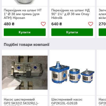
Перехідник на шланг НТ
Перехідник на шланг НД
Запч
1" Ø 38 мм пряма (для
90° 1¼” д Ø 38 мм Onay
алюм
АПН) Hiposan
Hidrolik
вісі
Maki
480
640
270
₴
₴
Купити
Купити
Подібні товари компанії
Насос шестерневий
Шестерневий насос
Нас
GP2.5K32/2.5K32R(L)-
GP2K10L-G261B
GP2