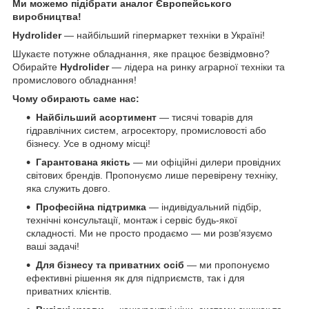
Ми можемо підібрати аналог Європейського
виробництва!
Hydrolider
— найбільший гіпермаркет техніки в Україні!
Шукаєте потужне обладнання, яке працює безвідмовно?
Обирайте
Hydrolider
— лідера на ринку аграрної техніки та
промислового обладнання!
Чому обирають саме нас:
Найбільший асортимент
— тисячі товарів для
гідравлічних систем, агросектору, промисловості або
бізнесу. Усе в одному місці!
Гарантована якість
— ми офіційні дилери провідних
світових брендів. Пропонуємо лише перевірену техніку,
яка служить довго.
Професійна підтримка
— індивідуальний підбір,
технічні консультації, монтаж і сервіс будь-якої
складності. Ми не просто продаємо — ми розв’язуємо
ваші задачі!
Для бізнесу та приватних осіб
— ми пропонуємо
ефективні рішення як для підприємств, так і для
приватних клієнтів.