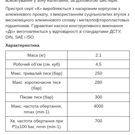
всмоктування у зону нагнітання, за допомогою шестерні.
Пристрої серії «К» виробляються з наскрізним корпусом з
алюмінієвого прокату, з використанням суцільнолитих втулок з
високоміцного алюмінієвого сплаву і металлофторопластовых
підшипників. Гідравлічні насоси конструктивного виконання
«До» виготовляються у відповідності зі стандартами ДСТУ,
DIN, SAE і ISO.
Характеристика
Маса (кг)
2,1
Робочий об'єм (см. куб)
4,5
Макс. тривалий тиск (бар)
250
Макс. короткочасне тиск
280
(бар)
Пікове тиск (бар)
300
Макс. частота обертання,
4000
nmax (min-1)
Хв. частота обертання при
700
P1≤100 bar, nmin (min-1)